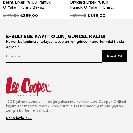
Bernt Erkek %100 Pamuk
Divided Erkek %100
O Yaka T-Shirt Beyaz
Pamuk O Yaka T-Shirt
Lacivert
₺899,00
₺299,00
₺899,00
₺299,00
E-BÜLTENE KAYIT OLUN, GÜNCEL KALIN!
Haber bültenimize kolayca kaydolun, en güncel haberlerimizi ilk siz
öğrenin!
Kayıt Ol
1908 yılında Londra’nın doğu yakasında kurulan Lee Cooper Orijinal
İngiliz Kot markası olarak ikonik statüsünü kurmada yüz yıla yayılan
zengin bir tarihe sahiptir.
Daha fazla oku