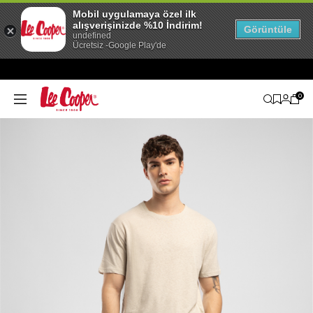
Mobil uygulamaya özel ilk
alışverişinizde %10 İndirim!
Görüntüle
undefined
Ücretsiz -Google Play'de
0