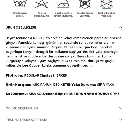
ÜRÜN ÖZELLIKLERI
Beyaz tonundaki NICCO, dolabın en kolay kombinlenen parçaları arasına
giriyor.. Pamuklu kumaşı, günün her saatinde rahat ve nefes alan bir
kullanım deneyimi sunuyor. Regular fit tasarımı, gün boyu hareket
özgürlüğü tanıyan dengeli bir kullanım sağlıyor. Bisiklet yaka kesimiyle
minimalist ve modern bir duruş öne çıkıyor. Beyaz tonu her kombin
kurgusuyla kolayca uyum sağlıyor. NICCO, minimal duruşu ve güçlü
kalitesiyle Lee Cooper koleksiyonunun güvenilir seçimi.
FitGrubu
REGULAR
Cinsiyet
ERKEK
Ürün Karışımı
%50 PAMUK %50 KETEN
Yaka Durumu
SIFIR YAKA
Kol Durumu
KISA KOL
Desen Bilgisi
DÜZ
ÜRÜN ANA GRUBU
ÖRME
ÖDEME SEÇENEKLERI
TESLIMAT/İADE ŞARTLARI