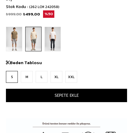
Stok Kodu
(262 LCM 242058)
₺999,00
₺499,00
50
Beden Tablosu
S
M
L
XL
XXL