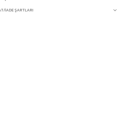
AT/İADE ŞARTLARI