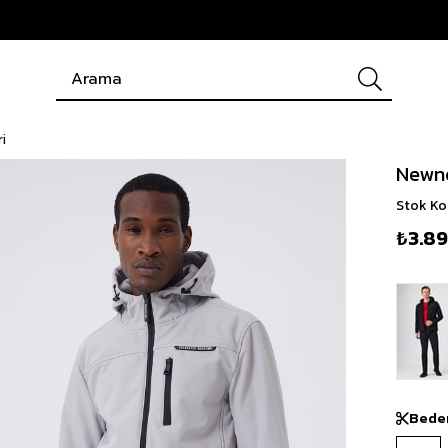
i
Newne
Stok K
₺3.8
Bede