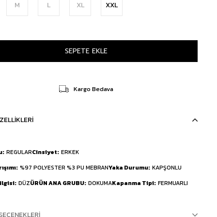
M
L
XL
XXL
Kargo Bedava
ZELLIKLERI
u
REGULAR
Cinsiyet
ERKEK
rışımı
%97 POLYESTER %3 PU MEBRAN
Yaka Durumu
KAPŞONLU
lgisi
DÜZ
ÜRÜN ANA GRUBU
DOKUMA
Kapanma Tipi
FERMUARLI
SEÇENEKLERI