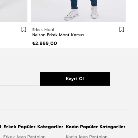
Erkek Mont
Erk
Nelton Erkek Mont Kırmızı
Glo
₺2.999,00
₺2
Kayıt Ol
i
Erkek Popüler Kategoriler
Kadın Popüler Kategoriler
Erkek Jean Pantolon
Kadın Jean Pantolon