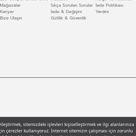
Mağazalar
Sıkça Sorulan Sorular
İade Politikası
Kariyer
İade & Değişim
Yardım
Bize Ulaşın
Gizlilik & Güvenlik
eştirmek, sitemizdeki işlevleri kişiselleştirmek ve ilgi alanlarınıza
in çerezler kullanıyoruz. İnternet sitemizin çalışması için zorunlu
llar
© 2026 Leecooper - Tüm Hakları Saklıdır.