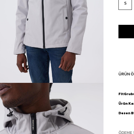
S
ÜRÜN Ö
FitGrub
Ürün Ka
Desen Bi
ÖDEME 