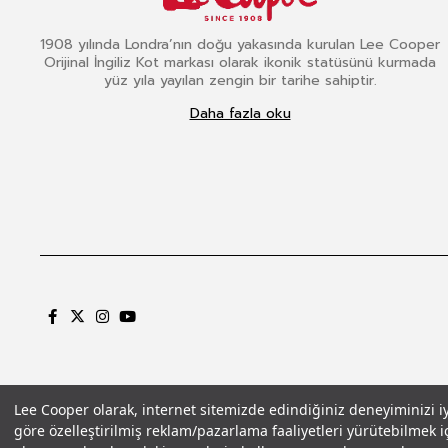
1908 yılında Londra’nın doğu yakasında kurulan Lee Cooper
Orijinal İngiliz Kot markası olarak ikonik statüsünü kurmada
yüz yıla yayılan zengin bir tarihe sahiptir.
Daha fazla oku
Lee Cooper olarak, internet sitemizde edindiğiniz deneyiminizi iyil
göre özelleştirilmiş reklam/pazarlama faaliyetleri yürütebilmek iç
Gizlilik Politikası
Çerez Politikası
KVKK Aydınlatma Metni
Şartlar ve Koşu