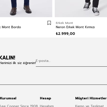
Erkek Mont
ek Mont Bordo
Neron Erkek Mont Kırmızı
₺2.999,00
KALIN!
rimizi ilk siz öğrenin!
Kurumsal
Hesap
Müşteri Hizmetler
Lee Cooper Since 1908
Hesabım
Kargo ve Teslimat