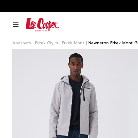
Anasayfa
Erkek Giyim
Erkek Mont
Newneron Erkek Mont Gr