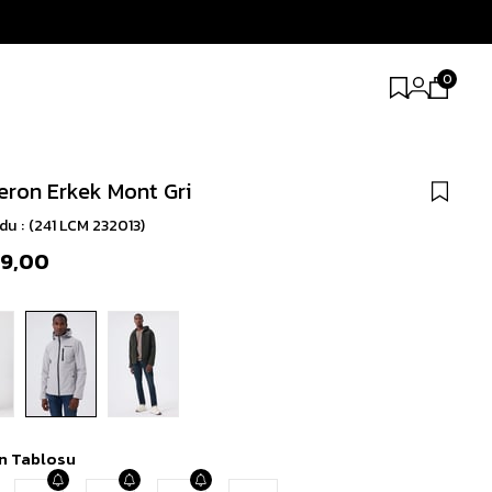
0
ron Erkek Mont Gri
odu
(241 LCM 232013)
99,00
n Tablosu