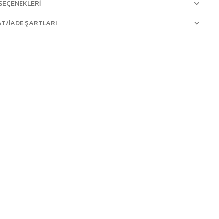
SEÇENEKLERI
AT/İADE ŞARTLARI