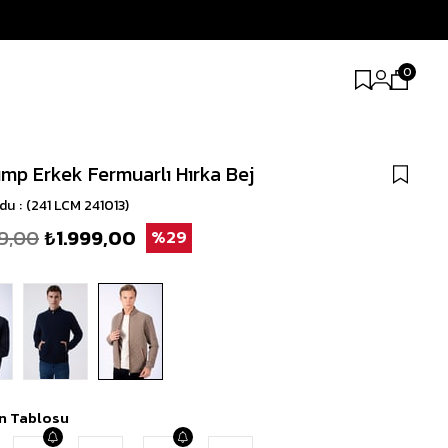
0
mp Erkek Fermuarlı Hırka Bej
odu
(241 LCM 241013)
9,00
₺1.999,00
29
n Tablosu