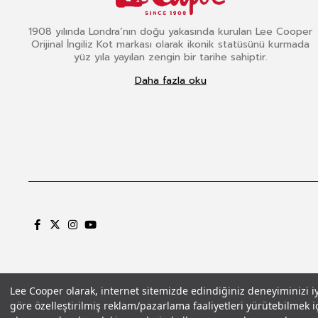
1908 yılında Londra’nın doğu yakasında kurulan Lee Cooper
Orijinal İngiliz Kot markası olarak ikonik statüsünü kurmada
yüz yıla yayılan zengin bir tarihe sahiptir.
Daha fazla oku
Lee Cooper olarak, internet sitemizde edindiğiniz deneyiminizi iyil
göre özelleştirilmiş reklam/pazarlama faaliyetleri yürütebilmek iç
Gizlilik Politikası
Çerez Politikası
KVKK Aydınlatma Metni
Şartlar ve Koşu