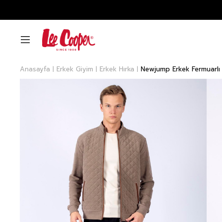
Anasayfa
Erkek Giyim
Erkek Hırka
Newjump Erkek Fermuarlı 