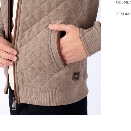
ÖDEME 
TESLIM