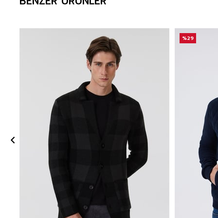
BENZER ÜRÜNLER
%29