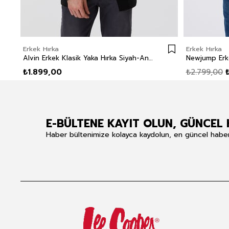
Erkek Hırka
Erkek Hırka
Alvin Erkek Klasik Yaka Hırka Siyah-Antrasit
Newjump Erke
₺1.899,00
₺2.799,00
E-BÜLTENE KAYIT OLUN, GÜNCEL 
Haber bültenimize kolayca kaydolun, en güncel haberle