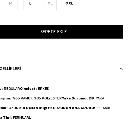
M
L
XL
XXL
ZELLIKLERI
u
REGULAR
Cinsiyet
ERKEK
rışımı
%65 PAMUK %35 POLYESTER
Yaka Durumu
DİK YAKA
umu
UZUN KOL
Desen Bilgisi
DÜZ
ÜRÜN ANA GRUBU
SELANİK
 Tipi
FERMUARLI