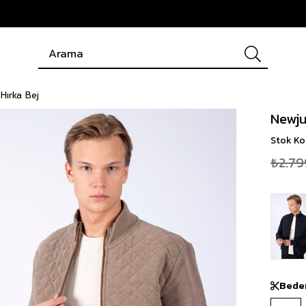
Hırka Bej
Newju
Stok K
₺2.79
Bede