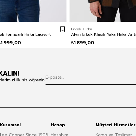
Erkek Hırka
k Fermuarlı Hırka Lacivert
₺1.999,00
₺1.899,00
KALIN!
rimizi ilk siz öğrenin!
Kurumsal
Hesap
Müşteri Hizmetler
Lee Cooper Since 1908
Hesabım
Kargo ve Teslimat