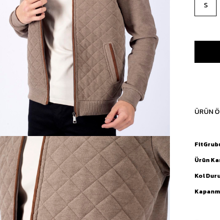
S
ÜRÜN Ö
FitGrub
Ürün Ka
Kol Dur
Kapanma