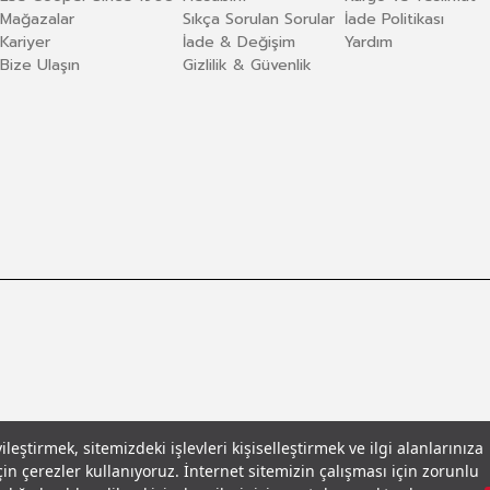
Mağazalar
Sıkça Sorulan Sorular
İade Politikası
Kariyer
İade & Değişim
Yardım
Bize Ulaşın
Gizlilik & Güvenlik
eştirmek, sitemizdeki işlevleri kişiselleştirmek ve ilgi alanlarınıza
in çerezler kullanıyoruz. İnternet sitemizin çalışması için zorunlu
llar
© 2026 Leecooper - Tüm Hakları Saklıdır.