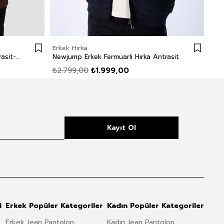
Erkek Hırka
Erk
Alvin Erkek Klasik Yaka Hırka Antrasit-Hardal
Newjump Erkek Fermuarlı Hırka Antrasit
Brı
₺2.799,00
₺1.999,00
₺1.
Kayıt Ol
i
Erkek Popüler Kategoriler
Kadın Popüler Kategoriler
Erkek Jean Pantolon
Kadın Jean Pantolon