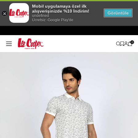
Mobil uygulamaya özel ilk
alışverişinizde %10 İndirim!
Görüntüle
undefined
Ücretsiz -Google Play'de
0