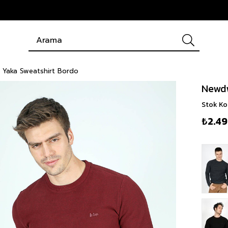
Yaka Sweatshirt Bordo
Newdw
Stok K
₺2.4