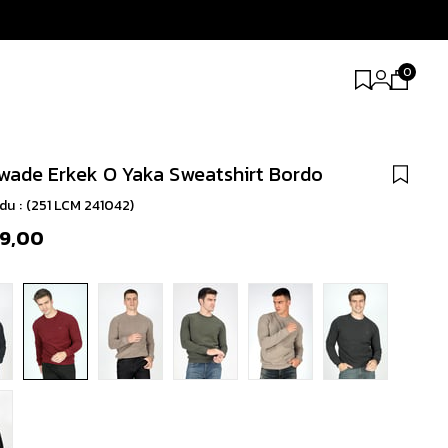
0
ade Erkek O Yaka Sweatshirt Bordo
odu
(251 LCM 241042)
99,00