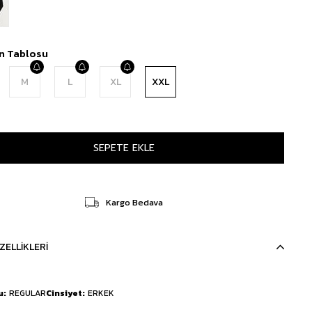
n Tablosu
M
L
XL
XXL
Kargo Bedava
ZELLIKLERI
u
REGULAR
Cinsiyet
ERKEK