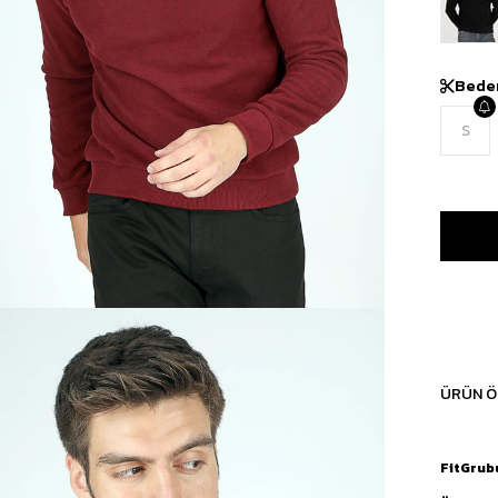
Bede
S
ÜRÜN Ö
FitGrub