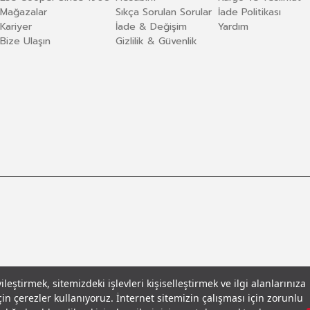
Mağazalar
Sıkça Sorulan Sorular
İade Politikası
Kariyer
İade & Değişim
Yardım
Bize Ulaşın
Gizlilik & Güvenlik
eştirmek, sitemizdeki işlevleri kişiselleştirmek ve ilgi alanlarınıza
in çerezler kullanıyoruz. İnternet sitemizin çalışması için zorunlu
llar
© 2026 Leecooper - Tüm Hakları Saklıdır.