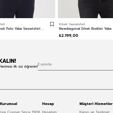
irt
Erkek Sweatshirt
Newblend Erkek Polo Yaka Sweatshirt Lacivert
₺2.199,00
KALIN!
rimizi ilk siz öğrenin!
Kurumsal
Hesap
Müşteri Hizmetler
Lee Cooper Since 1908
Hesabım
Kargo ve Teslimat