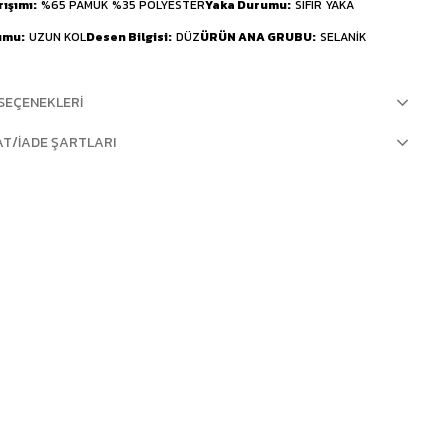
rışımı
%65 PAMUK %35 POLYESTER
Yaka Durumu
SIFIR YAKA
umu
UZUN KOL
Desen Bilgisi
DÜZ
ÜRÜN ANA GRUBU
SELANİK
SEÇENEKLERI
AT/İADE ŞARTLARI