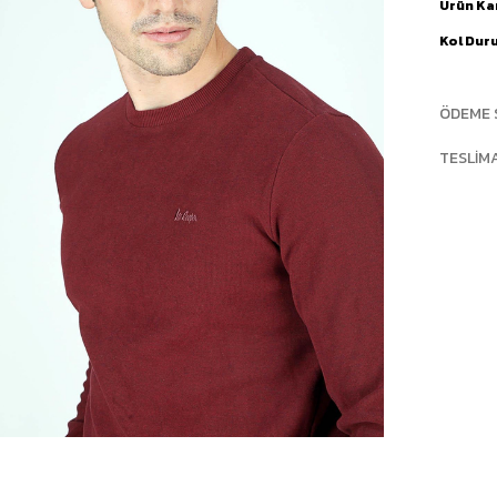
Ürün Ka
Kol Dur
ÖDEME 
TESLIM