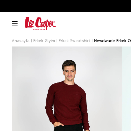
Anasayfa
Erkek Giyim
Erkek Sweatshirt
Newdwade Erkek O 