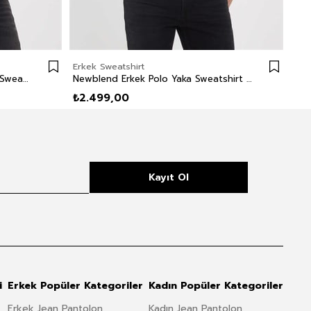
Erkek Sweatshirt
Erk
Newdiagonal Erkek Bisiklet Yaka Sweatshirt Bordo
Newblend Erkek Polo Yaka Sweatshirt Antrasit
₺2.499,00
₺2
Kayıt Ol
i
Erkek Popüler Kategoriler
Kadın Popüler Kategoriler
Erkek Jean Pantolon
Kadın Jean Pantolon