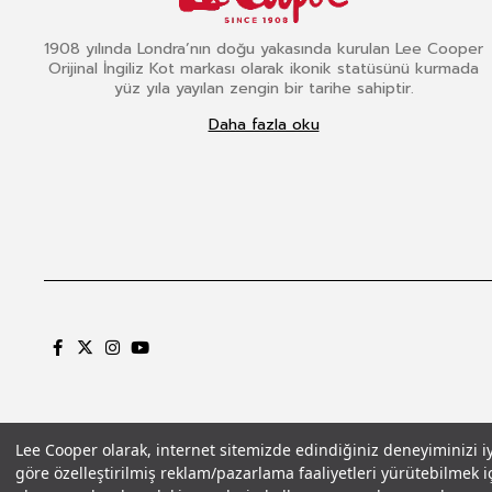
1908 yılında Londra’nın doğu yakasında kurulan Lee Cooper
Orijinal İngiliz Kot markası olarak ikonik statüsünü kurmada
yüz yıla yayılan zengin bir tarihe sahiptir.
Daha fazla oku
Lee Cooper olarak, internet sitemizde edindiğiniz deneyiminizi iyil
göre özelleştirilmiş reklam/pazarlama faaliyetleri yürütebilmek iç
Gizlilik Politikası
Çerez Politikası
KVKK Aydınlatma Metni
Şartlar ve Koşu