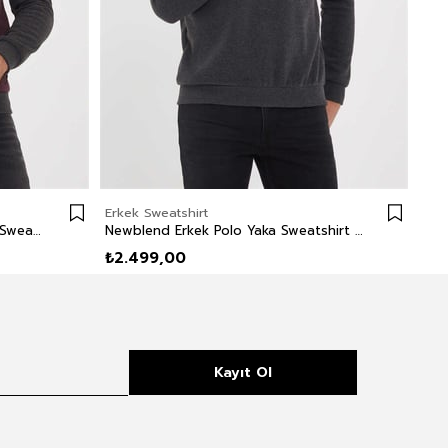
Erkek Sweatshirt
Erk
Newdiagonal Erkek Bisiklet Yaka Sweatshirt Bordo
Newblend Erkek Polo Yaka Sweatshirt Antrasit
₺2.499,00
₺2
Kayıt Ol