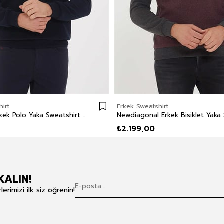
irt
Erkek Sweatshirt
Newblend Erkek Polo Yaka Sweatshirt Lacivert
₺2.199,00
KALIN!
rimizi ilk siz öğrenin!