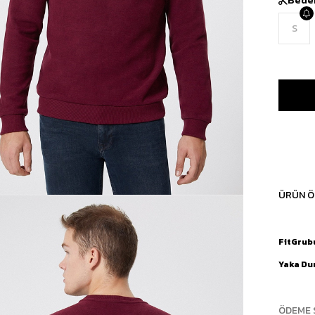
S
ÜRÜN Ö
FitGrub
Yaka D
ÖDEME 