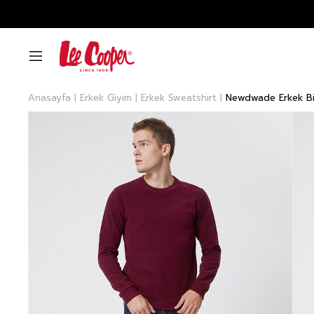
Anasayfa
Erkek Giyim
Erkek Sweatshirt
Newdwade Erkek Bis