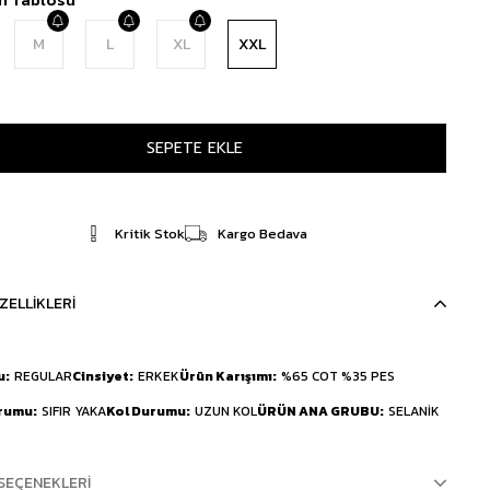
M
L
XL
XXL
Kritik Stok
Kargo Bedava
ZELLIKLERI
u
REGULAR
Cinsiyet
ERKEK
Ürün Karışımı
%65 COT %35 PES
urumu
SIFIR YAKA
Kol Durumu
UZUN KOL
ÜRÜN ANA GRUBU
SELANİK
SEÇENEKLERI