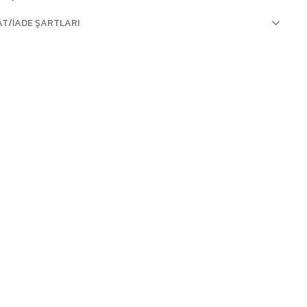
AT/İADE ŞARTLARI