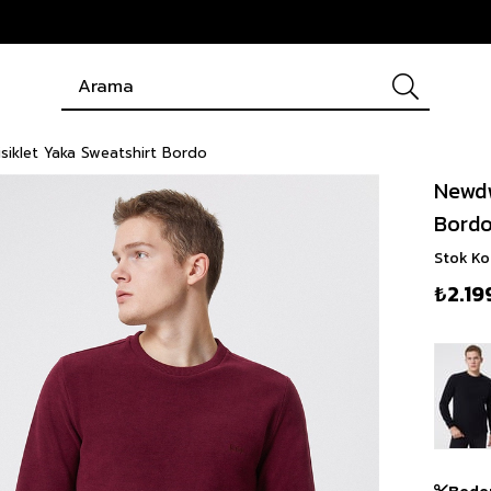
iklet Yaka Sweatshirt Bordo
Newdw
Bord
Stok K
₺2.19
Bede