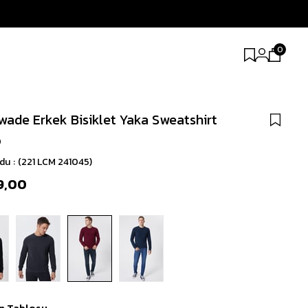
0
ade Erkek Bisiklet Yaka Sweatshirt
o
odu
(221 LCM 241045)
9,00
n Tablosu