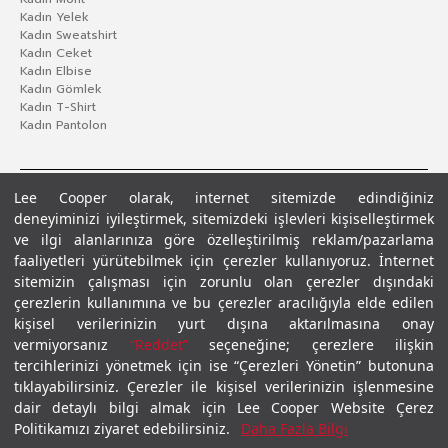
Kadın Yelek
Kadın Sweatshirt
Kadın Ceket
Kadın Elbise
Kadın Gömlek
Kadın T-Shirt
Kadın Pantolon
Lee Cooper olarak, internet sitemizde edindiğiniz
deneyiminizi iyileştirmek, sitemizdeki işlevleri kişiselleştirmek
ve ilgi alanlarınıza göre özelleştirilmiş reklam/pazarlama
faaliyetleri yürütebilmek için çerezler kullanıyoruz. İnternet
sitemizin çalışması için zorunlu olan çerezler dışındaki
çerezlerin kullanımına ve bu çerezler aracılığıyla elde edilen
Gizlilik Politikası
Çerez Politikası
KVKK Aydınlatma Metni
Şartlar ve Koşullar
kişisel verilerinizin yurt dışına aktarılmasına onay
© 2026 Leecooper - Tüm Hakları Saklıdır.
vermiyorsanız
“Reddet”
seçeneğine; çerezlere ilişkin
tercihlerinizi yönetmek için ise “Çerezleri Yönetin” butonuna
tıklayabilirsiniz. Çerezler ile kişisel verilerinizin işlenmesine
dair detaylı bilgi almak için Lee Cooper Website Çerez
Politikamızı ziyaret edebilirsiniz.
Daha Fazla Bilgi