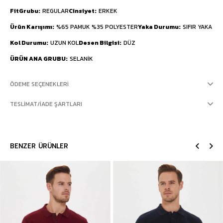
FitGrubu
REGULAR
Cinsiyet
ERKEK
Ürün Karışımı
%65 PAMUK %35 POLYESTER
Yaka Durumu
SIFIR YAKA
Kol Durumu
UZUN KOL
Desen Bilgisi
DÜZ
ÜRÜN ANA GRUBU
SELANİK
ÖDEME SEÇENEKLERI
TESLIMAT/İADE ŞARTLARI
BENZER ÜRÜNLER