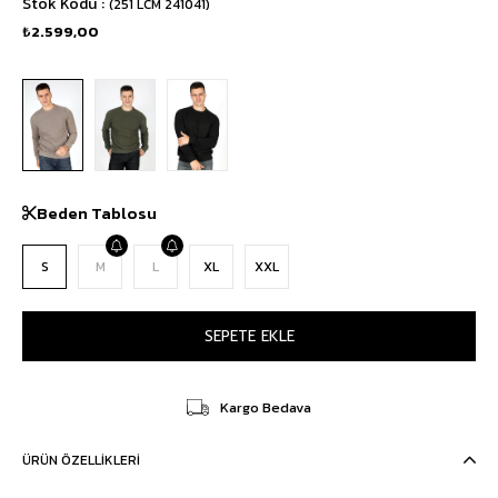
Stok Kodu
(251 LCM 241041)
₺2.599,00
Beden Tablosu
S
M
L
XL
XXL
Kargo Bedava
ÜRÜN ÖZELLIKLERI