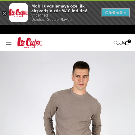
Mobil uygulamaya özel ilk
alışverişinizde %10 İndirim!
Görüntüle
undefined
Ücretsiz -Google Play'de
0