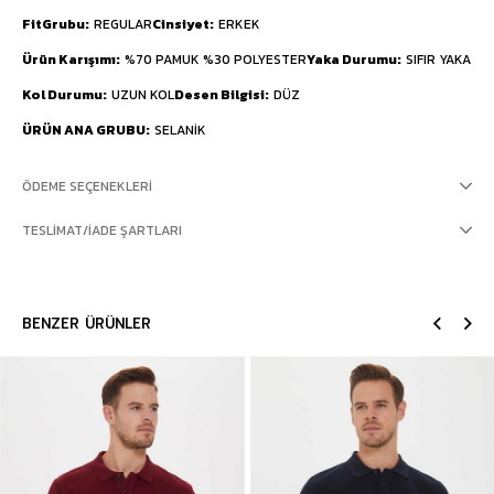
FitGrubu
REGULAR
Cinsiyet
ERKEK
Ürün Karışımı
%70 PAMUK %30 POLYESTER
Yaka Durumu
SIFIR YAKA
Kol Durumu
UZUN KOL
Desen Bilgisi
DÜZ
ÜRÜN ANA GRUBU
SELANİK
ÖDEME SEÇENEKLERI
TESLIMAT/İADE ŞARTLARI
BENZER ÜRÜNLER