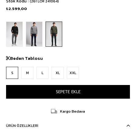
Stok Kodu
(261 LCM 241064)
₺2.599,00
Beden Tablosu
S
M
L
XL
XXL
Kargo Bedava
ÜRÜN ÖZELLIKLERI