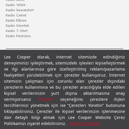
Kadın Yelek
Kadın Sweatshirt
Kadın Ceket
Kadın Elbise
Kadın Gömlek
Kadın T-Shirt
Kadın Pantolon
Lee Cooper olarak, internet sitemizde edindiğiniz
deneyiminizi iyileştirmek, sitemizdeki işlevleri kişiselleştirmek
ve ilgi alanlarınıza göre özelleştirilmiş reklam/pazarlama
faaliyetleri yürütebilmek için çerezler kullanıyoruz. İnternet
sitemizin çalışması için zorunlu olan çerezler dışındaki
çerezlerin kullanımına ve bu çerezler aracılığıyla elde edilen
Gizlilik Politikası
Çerez Politikası
KVKK Aydınlatma Metni
Şartlar ve Koşullar
kişisel verilerinizin yurt dışına aktarılmasına onay
© 2026 Leecooper - Tüm Hakları Saklıdır.
vermiyorsanız
“Reddet”
seçeneğine; çerezlere ilişkin
tercihlerinizi yönetmek için ise “Çerezleri Yönetin” butonuna
tıklayabilirsiniz. Çerezler ile kişisel verilerinizin işlenmesine
dair detaylı bilgi almak için Lee Cooper Website Çerez
Politikamızı ziyaret edebilirsiniz.
Daha Fazla Bilgi