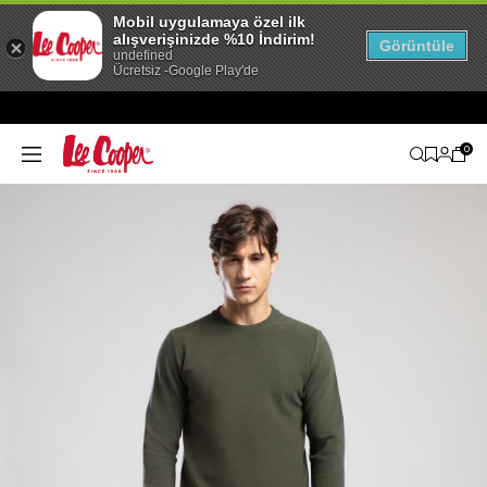
Mobil uygulamaya özel ilk
alışverişinizde %10 İndirim!
Görüntüle
undefined
Ücretsiz -Google Play'de
0