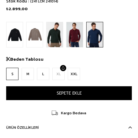
Stok Kodu
(241 LCM 241014)
₺2.899,00
Beden Tablosu
S
M
L
XL
XXL
Kargo Bedava
ÜRÜN ÖZELLIKLERI