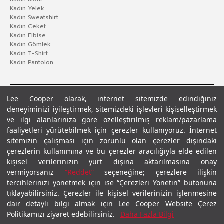
Kadın Yelek
Kadın Sweatshirt
Kadın Ceket
Kadın Elbise
Kadın Gömlek
Kadın T-Shirt
Kadın Pantolon
Lee Cooper olarak, internet sitemizde edindiğiniz
deneyiminizi iyileştirmek, sitemizdeki işlevleri kişiselleştirmek
ve ilgi alanlarınıza göre özelleştirilmiş reklam/pazarlama
faaliyetleri yürütebilmek için çerezler kullanıyoruz. İnternet
sitemizin çalışması için zorunlu olan çerezler dışındaki
çerezlerin kullanımına ve bu çerezler aracılığıyla elde edilen
Gizlilik Politikası
Çerez Politikası
KVKK Aydınlatma Metni
Şartlar ve Koşullar
kişisel verilerinizin yurt dışına aktarılmasına onay
© 2026 Leecooper - Tüm Hakları Saklıdır.
vermiyorsanız
“Reddet”
seçeneğine; çerezlere ilişkin
tercihlerinizi yönetmek için ise “Çerezleri Yönetin” butonuna
tıklayabilirsiniz. Çerezler ile kişisel verilerinizin işlenmesine
dair detaylı bilgi almak için Lee Cooper Website Çerez
Politikamızı ziyaret edebilirsiniz.
Daha Fazla Bilgi