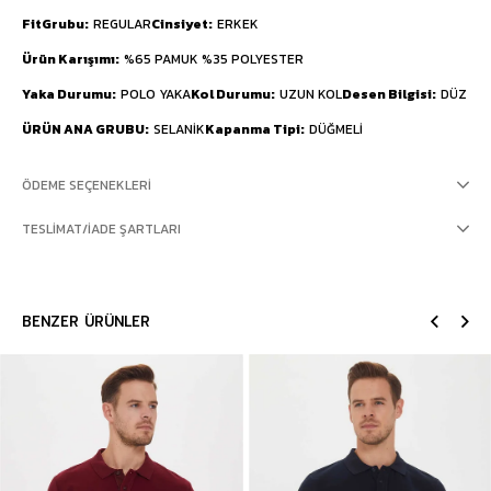
FitGrubu
REGULAR
Cinsiyet
ERKEK
Ürün Karışımı
%65 PAMUK %35 POLYESTER
Yaka Durumu
POLO YAKA
Kol Durumu
UZUN KOL
Desen Bilgisi
DÜZ
ÜRÜN ANA GRUBU
SELANİK
Kapanma Tipi
DÜĞMELİ
ÖDEME SEÇENEKLERI
TESLIMAT/İADE ŞARTLARI
BENZER ÜRÜNLER