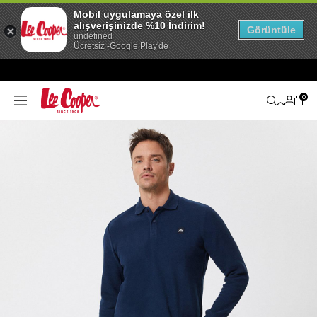
Mobil uygulamaya özel ilk
alışverişinizde %10 İndirim!
Görüntüle
undefined
Ücretsiz -Google Play'de
0