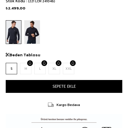
Stok Kodu
(221 LCM 241046)
₺2.499,00
Beden Tablosu
S
M
L
XL
XXL
Kargo Bedava