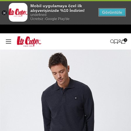
Mobil uygulamaya özel ilk
alışverişinizde %10 İndirim!
Görüntüle
undefined
Ücretsiz -Google Play'de
0