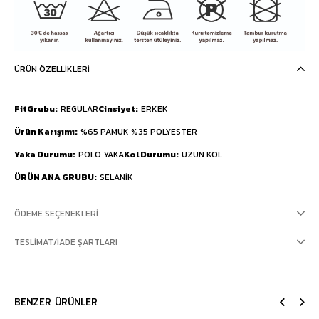
ÜRÜN ÖZELLIKLERI
FitGrubu
REGULAR
Cinsiyet
ERKEK
Ürün Karışımı
%65 PAMUK %35 POLYESTER
Yaka Durumu
POLO YAKA
Kol Durumu
UZUN KOL
ÜRÜN ANA GRUBU
SELANİK
ÖDEME SEÇENEKLERI
TESLIMAT/İADE ŞARTLARI
BENZER ÜRÜNLER