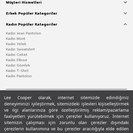
Müşteri Hizmetleri
Erkek Popüler Kategoriler
Kadın Popüler Kategoriler
Kadın Jean Pantolon
Kadın Mont
Kadın Yelek
Kadın Sweatshirt
Kadın Ceket
Kadın Elbise
Kadın Gömlek
Kadın T-Shirt
Kadın Pantolon
Lee Cooper olarak, internet sitemizde edindiğiniz
deneyiminizi iyileştirmek, sitemizdeki işlevleri kişiselleştirmek
ve ilgi alanlarınıza göre özelleştirilmiş reklam/pazarlama
faaliyetleri yürütebilmek için çerezler kullanıyoruz. İnternet
sitemizin çalışması için zorunlu olan çerezler dışındaki
çerezlerin kullanımına ve bu çerezler aracılığıyla elde edilen
Gizlilik Politikası
Çerez Politikası
KVKK Aydınlatma Metni
Şartlar ve Koşullar