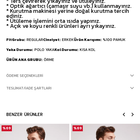
* Ters çevirerek yıkayınız ve ütüleyiniz.
* Optik ağartıcı (çamaşır suyu vb.) kullanmayınız.
* Kurutma makinesi yerine doğal kurutma tercih
ediniz.
* Ütüleme işlemini orta ısıda yapınız.
* Açık ve koyu renkli ürünleri ayrı yıkayınız.
FitGrubu
REGULAR
Cinsiyet
ERKEK
Ürün Karışımı
%100 PAMUK
Yaka Durumu
POLO YAKA
Kol Durumu
KISA KOL
ÜRÜN ANA GRUBU
ÖRME
ÖDEME SEÇENEKLERI
TESLIMAT/İADE ŞARTLARI
BENZER ÜRÜNLER
%69
%69