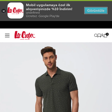
Mobil uygulamaya özel ilk
alışverişinizde %10 İndirim!
Görüntüle
undefined
Ücretsiz -Google Play'de
0