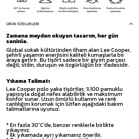
ÜRÜN ÖZELLIKLERI
Zamana meydan okuyan tasarım, her gün
seninle.
Global sokak kültüründen ilham alan Lee Cooper,
şehirli yaşamın enerjisini kaliteli kumaşlarla bir
araya getirir. Bu tişört sadece bir giyim parçası
değil; stilin, duruşun ve özgürlüğün bir ifadesidir.
Yıkama Talimatı
Lee Cooper polo yaka tişörtler, %100 pamuklu
yapısıyla doğal nefes alabilirlik ve maksimum
konfor sunar. Uzun ömürlü kullanım ve renk
canlılığını korumak için lütfen aşağıdaki bakım
talimatlarına uyunuz:
* En fazla 30°C’de, benzer renklerle birlikte
yıkayınız.
* İlk yıkamada ayrı yıkamanız önerilir.