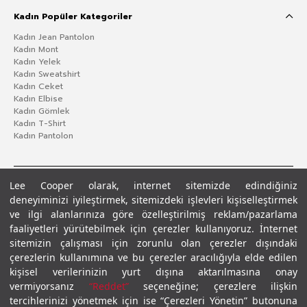
Kadın Popüler Kategoriler
Kadın Jean Pantolon
Kadın Mont
Kadın Yelek
Kadın Sweatshirt
Kadın Ceket
Kadın Elbise
Kadın Gömlek
Kadın T-Shirt
Kadın Pantolon
Lee Cooper olarak, internet sitemizde edindiğiniz
deneyiminizi iyileştirmek, sitemizdeki işlevleri kişiselleştirmek
ve ilgi alanlarınıza göre özelleştirilmiş reklam/pazarlama
faaliyetleri yürütebilmek için çerezler kullanıyoruz. İnternet
sitemizin çalışması için zorunlu olan çerezler dışındaki
çerezlerin kullanımına ve bu çerezler aracılığıyla elde edilen
Gizlilik Politikası
Çerez Politikası
KVKK Aydınlatma Metni
Şartlar ve Koşullar
kişisel verilerinizin yurt dışına aktarılmasına onay
© 2026 Leecooper - Tüm Hakları Saklıdır.
vermiyorsanız
“Reddet”
seçeneğine; çerezlere ilişkin
tercihlerinizi yönetmek için ise “Çerezleri Yönetin” butonuna