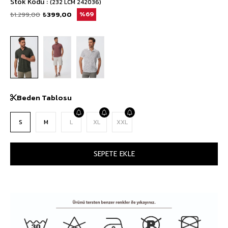
Stok Kodu
(232 LCM 242036)
₺1.299,00
₺399,00
69
Beden Tablosu
S
M
L
XL
XXL