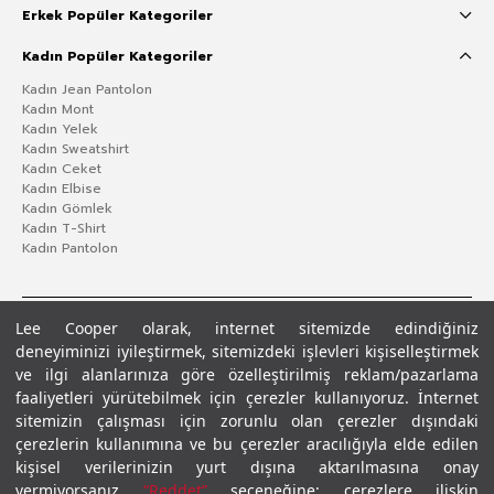
Erkek Popüler Kategoriler
Kadın Popüler Kategoriler
Kadın Jean Pantolon
Kadın Mont
Kadın Yelek
Kadın Sweatshirt
Kadın Ceket
Kadın Elbise
Kadın Gömlek
Kadın T-Shirt
Kadın Pantolon
Lee Cooper olarak, internet sitemizde edindiğiniz
deneyiminizi iyileştirmek, sitemizdeki işlevleri kişiselleştirmek
ve ilgi alanlarınıza göre özelleştirilmiş reklam/pazarlama
faaliyetleri yürütebilmek için çerezler kullanıyoruz. İnternet
sitemizin çalışması için zorunlu olan çerezler dışındaki
çerezlerin kullanımına ve bu çerezler aracılığıyla elde edilen
Gizlilik Politikası
Çerez Politikası
KVKK Aydınlatma Metni
Şartlar ve Koşullar
kişisel verilerinizin yurt dışına aktarılmasına onay
© 2026 Leecooper - Tüm Hakları Saklıdır.
vermiyorsanız
“Reddet”
seçeneğine; çerezlere ilişkin