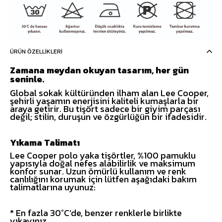
ÜRÜN ÖZELLIKLERI
Zamana meydan okuyan tasarım, her gün
seninle.
Global sokak kültüründen ilham alan Lee Cooper,
şehirli yaşamın enerjisini kaliteli kumaşlarla bir
araya getirir. Bu tişört sadece bir giyim parçası
değil; stilin, duruşun ve özgürlüğün bir ifadesidir.
Yıkama Talimatı
Lee Cooper polo yaka tişörtler, %100 pamuklu
yapısıyla doğal nefes alabilirlik ve maksimum
konfor sunar. Uzun ömürlü kullanım ve renk
canlılığını korumak için lütfen aşağıdaki bakım
talimatlarına uyunuz:
* En fazla 30°C’de, benzer renklerle birlikte
yıkayınız.