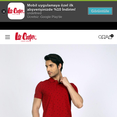
Mobil uygulamaya özel ilk
alışverişinizde %10 İndirim!
Görüntüle
undefined
Ücretsiz -Google Play'de
0