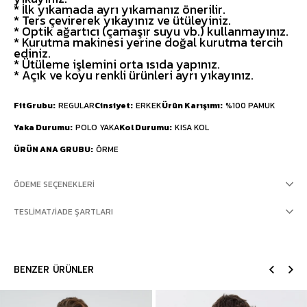
* İlk yıkamada ayrı yıkamanız önerilir.
* Ters çevirerek yıkayınız ve ütüleyiniz.
* Optik ağartıcı (çamaşır suyu vb.) kullanmayınız.
* Kurutma makinesi yerine doğal kurutma tercih
ediniz.
* Ütüleme işlemini orta ısıda yapınız.
* Açık ve koyu renkli ürünleri ayrı yıkayınız.
FitGrubu
REGULAR
Cinsiyet
ERKEK
Ürün Karışımı
%100 PAMUK
Yaka Durumu
POLO YAKA
Kol Durumu
KISA KOL
ÜRÜN ANA GRUBU
ÖRME
ÖDEME SEÇENEKLERI
TESLIMAT/İADE ŞARTLARI
BENZER ÜRÜNLER