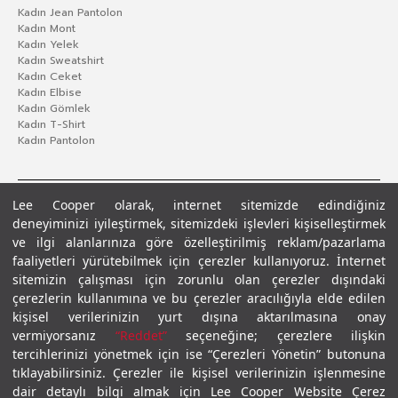
Kadın Jean Pantolon
Kadın Mont
Kadın Yelek
Kadın Sweatshirt
Kadın Ceket
Kadın Elbise
Kadın Gömlek
Kadın T-Shirt
Kadın Pantolon
Lee Cooper olarak, internet sitemizde edindiğiniz
deneyiminizi iyileştirmek, sitemizdeki işlevleri kişiselleştirmek
ve ilgi alanlarınıza göre özelleştirilmiş reklam/pazarlama
faaliyetleri yürütebilmek için çerezler kullanıyoruz. İnternet
sitemizin çalışması için zorunlu olan çerezler dışındaki
çerezlerin kullanımına ve bu çerezler aracılığıyla elde edilen
Gizlilik Politikası
Çerez Politikası
KVKK Aydınlatma Metni
Şartlar ve Koşullar
kişisel verilerinizin yurt dışına aktarılmasına onay
© 2026 Leecooper - Tüm Hakları Saklıdır.
vermiyorsanız
“Reddet”
seçeneğine; çerezlere ilişkin
tercihlerinizi yönetmek için ise “Çerezleri Yönetin” butonuna
tıklayabilirsiniz. Çerezler ile kişisel verilerinizin işlenmesine
dair detaylı bilgi almak için Lee Cooper Website Çerez