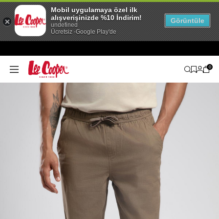
Mobil uygulamaya özel ilk
alışverişinizde %10 İndirim!
Görüntüle
undefined
Ücretsiz -Google Play'de
0