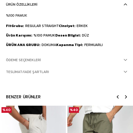
ÜRÜN ÖZELLIKLERI
%100 PAMUK
FitGrubu
REGULAR STRAIGHT
Cinsiyet
ERKEK
Ürün Karışımı
%100 PAMUK
Desen Bilgisi
DÜZ
ÜRÜN ANA GRUBU
DOKUMA
Kapanma Tipi
FERMUARLI
ÖDEME SEÇENEKLERI
TESLIMAT/İADE ŞARTLARI
BENZER ÜRÜNLER
%40
%40