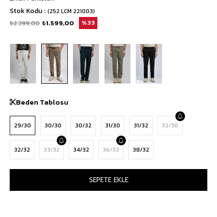
Stok Kodu
(252 LCM 221003)
₺2.399,00
₺1.599,00
33
Beden Tablosu
29/30
30/30
30/32
31/30
31/32
32/30
32/32
33/32
34/32
36/32
38/32