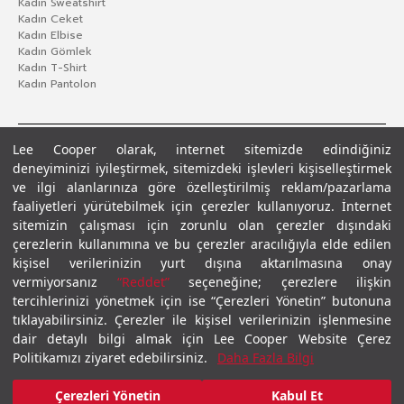
Kadın Sweatshirt
Kadın Ceket
Kadın Elbise
Kadın Gömlek
Kadın T-Shirt
Kadın Pantolon
Lee Cooper olarak, internet sitemizde edindiğiniz
deneyiminizi iyileştirmek, sitemizdeki işlevleri kişiselleştirmek
ve ilgi alanlarınıza göre özelleştirilmiş reklam/pazarlama
faaliyetleri yürütebilmek için çerezler kullanıyoruz. İnternet
sitemizin çalışması için zorunlu olan çerezler dışındaki
çerezlerin kullanımına ve bu çerezler aracılığıyla elde edilen
Gizlilik Politikası
Çerez Politikası
KVKK Aydınlatma Metni
Şartlar ve Koşullar
kişisel verilerinizin yurt dışına aktarılmasına onay
© 2026 Leecooper - Tüm Hakları Saklıdır.
vermiyorsanız
“Reddet”
seçeneğine; çerezlere ilişkin
tercihlerinizi yönetmek için ise “Çerezleri Yönetin” butonuna
tıklayabilirsiniz. Çerezler ile kişisel verilerinizin işlenmesine
dair detaylı bilgi almak için Lee Cooper Website Çerez
Politikamızı ziyaret edebilirsiniz.
Daha Fazla Bilgi
Çerezleri Yönetin
Kabul Et