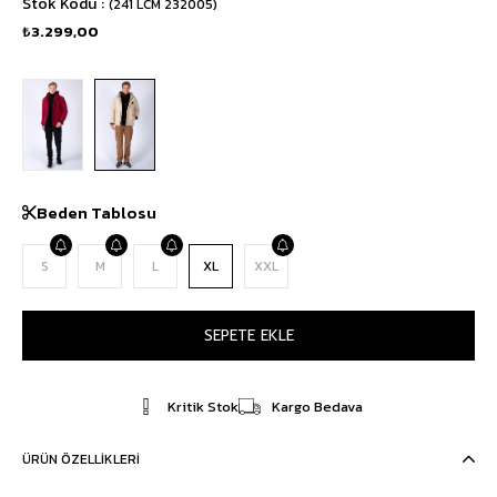
Stok Kodu
(241 LCM 232005)
₺3.299,00
Beden Tablosu
S
M
L
XL
XXL
Kritik Stok
Kargo Bedava
ÜRÜN ÖZELLIKLERI