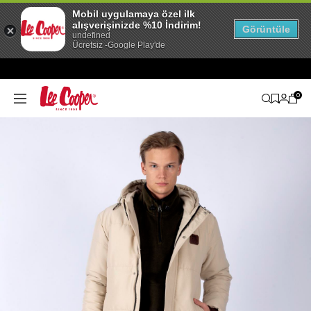
Mobil uygulamaya özel ilk
alışverişinizde %10 İndirim!
Görüntüle
undefined
Ücretsiz -Google Play'de
0