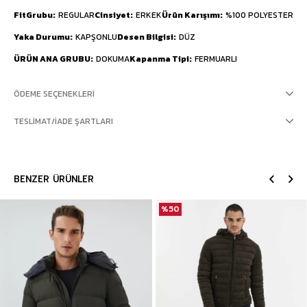
FitGrubu
REGULAR
Cinsiyet
ERKEK
Ürün Karışımı
%100 POLYESTER
Yaka Durumu
KAPŞONLU
Desen Bilgisi
DÜZ
ÜRÜN ANA GRUBU
DOKUMA
Kapanma Tipi
FERMUARLI
ÖDEME SEÇENEKLERI
TESLIMAT/İADE ŞARTLARI
BENZER ÜRÜNLER
%50