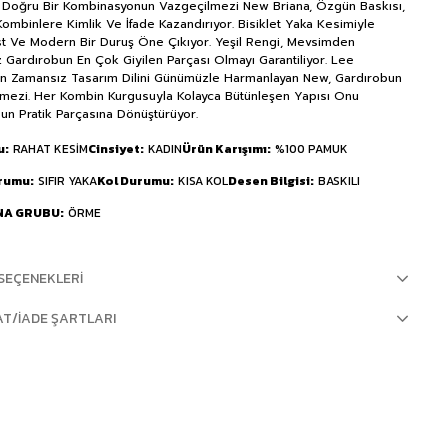
Doğru Bir Kombinasyonun Vazgeçilmezi New Briana, Özgün Baskısı,
Kombinlere Kimlik Ve İfade Kazandırıyor. Bisiklet Yaka Kesimiyle
st Ve Modern Bir Duruş Öne Çıkıyor. Yeşil Rengi, Mevsimden
 Gardırobun En Çok Giyilen Parçası Olmayı Garantiliyor. Lee
n Zamansız Tasarım Dilini Günümüzle Harmanlayan New, Gardırobun
mezi. Her Kombin Kurgusuyla Kolayca Bütünleşen Yapısı Onu
un Pratik Parçasına Dönüştürüyor.
u
RAHAT KESİM
Cinsiyet
KADIN
Ürün Karışımı
%100 PAMUK
urumu
SIFIR YAKA
Kol Durumu
KISA KOL
Desen Bilgisi
BASKILI
NA GRUBU
ÖRME
SEÇENEKLERI
AT/İADE ŞARTLARI