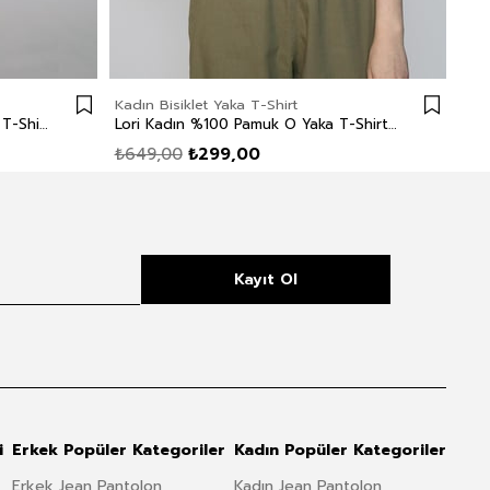
Kadın Bisiklet Yaka T-Shirt
Kadı
Addy Kadın %100 Pamuk O Yaka T-Shirt Açık Haki
Lori Kadın %100 Pamuk O Yaka T-Shirt Siyah
₺649,00
₺299,00
₺8
Kayıt Ol
i
Erkek Popüler Kategoriler
Kadın Popüler Kategoriler
Erkek Jean Pantolon
Kadın Jean Pantolon