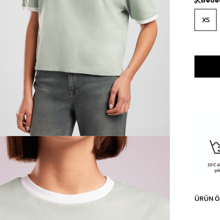
XS
ÜRÜN Ö