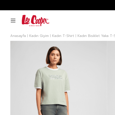
Anasayfa
Kadın Giyim
Kadın T-Shirt
Kadın Bisiklet Yaka T-S