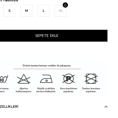
S
M
L
XL
ZELLIKLERI