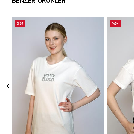
BENZER ÜRÜNLER
%67
%54