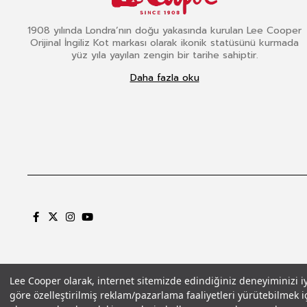
1908 yılında Londra’nın doğu yakasında kurulan Lee Cooper
Orijinal İngiliz Kot markası olarak ikonik statüsünü kurmada
yüz yıla yayılan zengin bir tarihe sahiptir.
Daha fazla oku
Lee Cooper olarak, internet sitemizde edindiğiniz deneyiminizi iyil
göre özelleştirilmiş reklam/pazarlama faaliyetleri yürütebilmek iç
Gizlilik Politikası
Çerez Politikası
KVKK Aydınlatma Metni
Şartlar ve Koşu