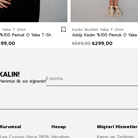
t Yaka T-Shirt
Kadın Bisiklet Yaka T-Shirt
Karen Kadın %100 Pamuk O Yaka T-Shirt Beyaz
299,00
₺549,00
₺299,00
KALIN!
rimizi ilk siz öğrenin!
Kurumsal
Hesap
Müşteri Hizmetler
Lee Cooper Since 1908
Hesabım
Kargo ve Teslimat