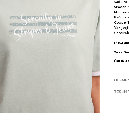
Sade Ve 
Sıradan 
Minimali
Bağımsız
Cooper'I
Vazgeçil
Gardırob
FitGrub
Yaka D
ÜRÜN A
ÖDEME 
TESLIM