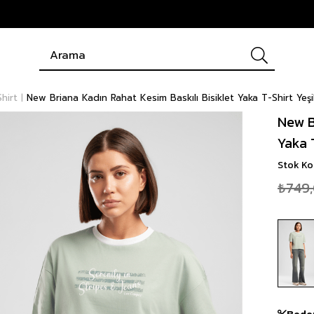
hirt
New Briana Kadın Rahat Kesim Baskılı Bisiklet Yaka T-Shirt Yeşi
New B
Yaka 
Stok K
₺749
Bede