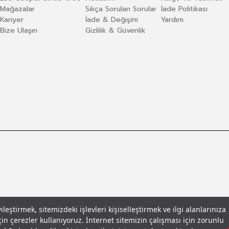
Mağazalar
Sıkça Sorulan Sorular
İade Politikası
Kariyer
İade & Değişim
Yardım
Bize Ulaşın
Gizlilik & Güvenlik
eştirmek, sitemizdeki işlevleri kişiselleştirmek ve ilgi alanlarınıza
in çerezler kullanıyoruz. İnternet sitemizin çalışması için zorunlu
llar
© 2026 Leecooper - Tüm Hakları Saklıdır.