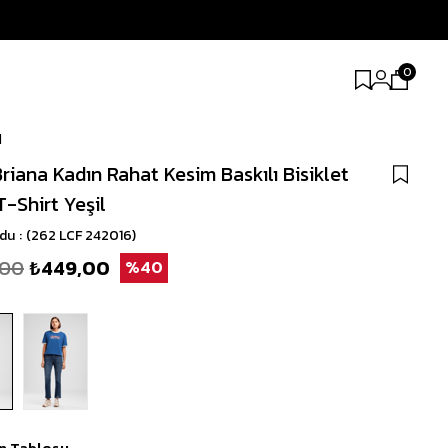
0
l
riana Kadın Rahat Kesim Baskılı Bisiklet
T-Shirt Yeşil
odu
(262 LCF 242016)
,00
₺449,00
40
n Tablosu