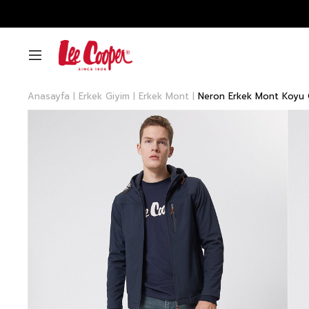
Anasayfa
Erkek Giyim
Erkek Mont
Neron Erkek Mont Koyu 