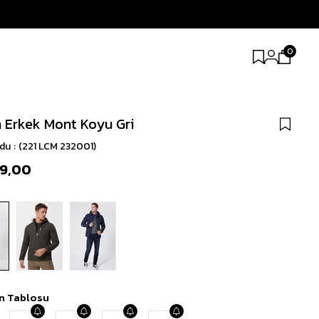
0
 Erkek Mont Koyu Gri
odu
(221 LCM 232001)
99,00
n Tablosu