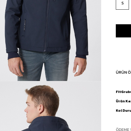
S
ÜRÜN Ö
FitGrub
Ürün Ka
Kol Dur
ÖDEME 