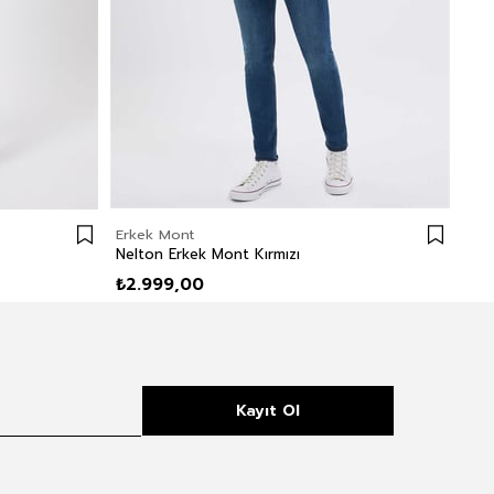
Erkek Mont
Erk
Nelton Erkek Mont Kırmızı
Glo
₺2.999,00
₺2
Kayıt Ol