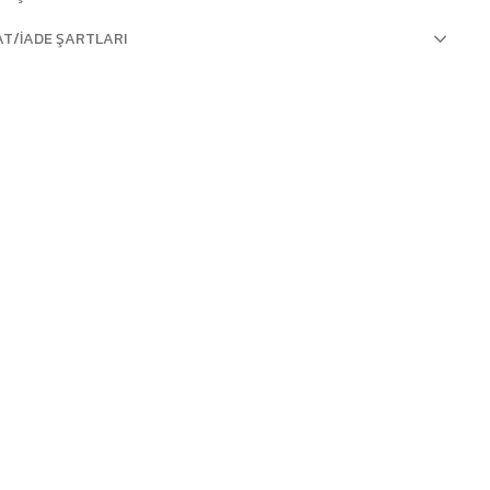
AT/İADE ŞARTLARI