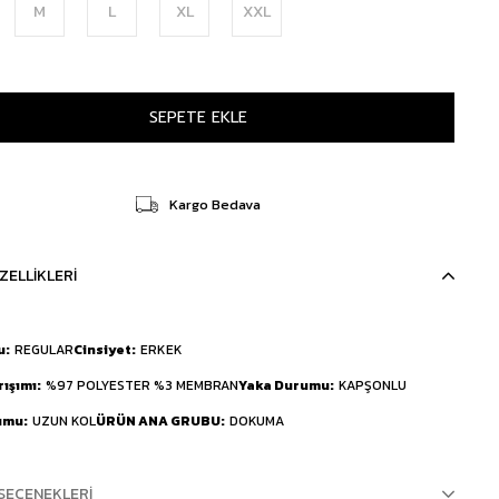
M
L
XL
XXL
Kargo Bedava
ZELLIKLERI
u
REGULAR
Cinsiyet
ERKEK
rışımı
%97 POLYESTER %3 MEMBRAN
Yaka Durumu
KAPŞONLU
umu
UZUN KOL
ÜRÜN ANA GRUBU
DOKUMA
SEÇENEKLERI