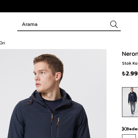
Gri
Neron
Stok K
₺2.9
Bede