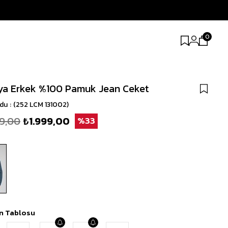
0
a Erkek %100 Pamuk Jean Ceket
odu
(252 LCM 131002)
9,00
₺1.999,00
33
n Tablosu