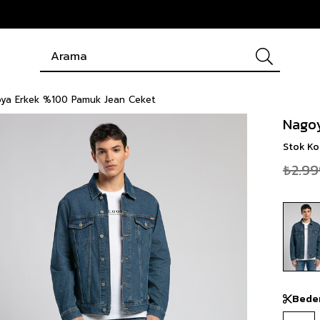
ya Erkek %100 Pamuk Jean Ceket
Nagoy
Stok K
₺2.99
Bede