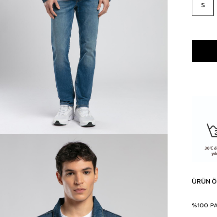
S
ÜRÜN Ö
%100 P