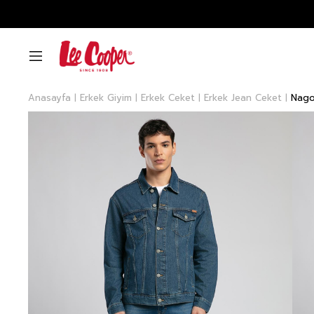
Anasayfa
Erkek Giyim
Erkek Ceket
Erkek Jean Ceket
Nago