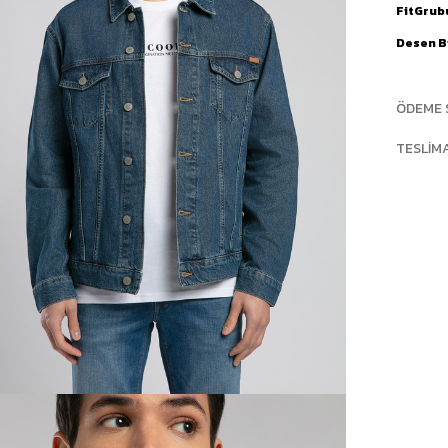
FitGrub
Desen Bi
ÖDEME 
TESLIM