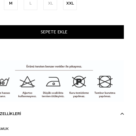
M
L
XL
XXL
ZELLIKLERI
AMUK