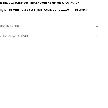
u
REGULAR
Cinsiyet
ERKEK
Ürün Karışımı
%100 PAMUK
lgisi
DÜZ
ÜRÜN ANA GRUBU
DENIM
Kapanma Tipi
DÜĞMELİ
SEÇENEKLERI
AT/İADE ŞARTLARI