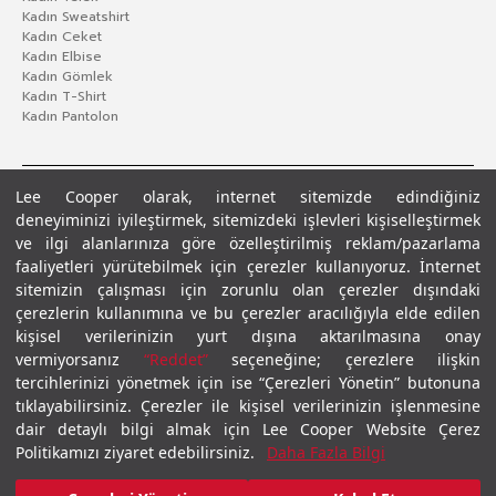
Kadın Sweatshirt
Kadın Ceket
Kadın Elbise
Kadın Gömlek
Kadın T-Shirt
Kadın Pantolon
Lee Cooper olarak, internet sitemizde edindiğiniz
deneyiminizi iyileştirmek, sitemizdeki işlevleri kişiselleştirmek
ve ilgi alanlarınıza göre özelleştirilmiş reklam/pazarlama
faaliyetleri yürütebilmek için çerezler kullanıyoruz. İnternet
sitemizin çalışması için zorunlu olan çerezler dışındaki
çerezlerin kullanımına ve bu çerezler aracılığıyla elde edilen
Gizlilik Politikası
Çerez Politikası
KVKK Aydınlatma Metni
Şartlar ve Koşullar
kişisel verilerinizin yurt dışına aktarılmasına onay
© 2026 Leecooper - Tüm Hakları Saklıdır.
vermiyorsanız
“Reddet”
seçeneğine; çerezlere ilişkin
tercihlerinizi yönetmek için ise “Çerezleri Yönetin” butonuna
tıklayabilirsiniz. Çerezler ile kişisel verilerinizin işlenmesine
dair detaylı bilgi almak için Lee Cooper Website Çerez
Politikamızı ziyaret edebilirsiniz.
Daha Fazla Bilgi