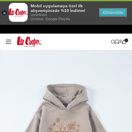
Mobil uygulamaya özel ilk
alışverişinizde %10 İndirim!
Görüntüle
undefined
Ücretsiz -Google Play'de
0