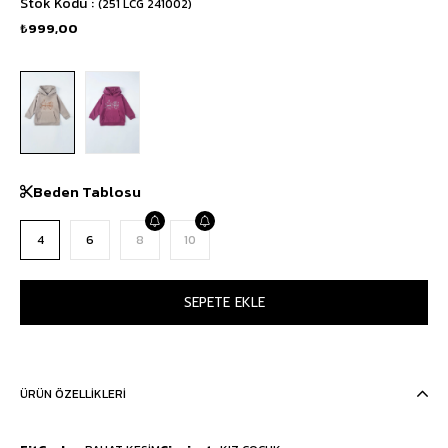
Stok Kodu
(251 LCG 241002)
₺999,00
Beden Tablosu
4
6
8
10
ÜRÜN ÖZELLIKLERI