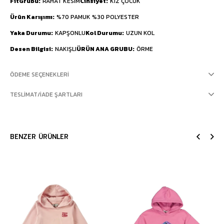
FitGrubu
RAHAT KESİM
Cinsiyet
KIZ ÇOCUK
Ürün Karışımı
%70 PAMUK %30 POLYESTER
Yaka Durumu
KAPŞONLU
Kol Durumu
UZUN KOL
Desen Bilgisi
NAKIŞLI
ÜRÜN ANA GRUBU
ÖRME
ÖDEME SEÇENEKLERI
TESLIMAT/İADE ŞARTLARI
BENZER ÜRÜNLER