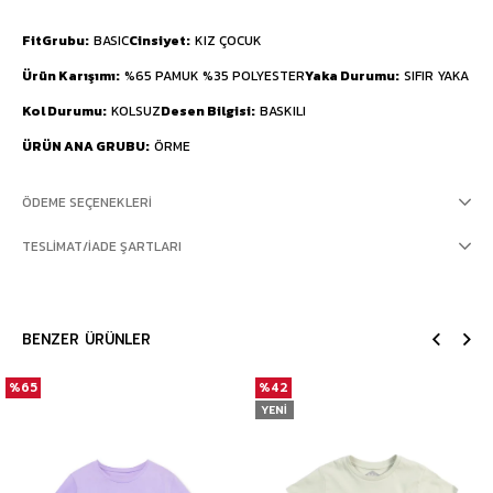
FitGrubu
BASIC
Cinsiyet
KIZ ÇOCUK
Ürün Karışımı
%65 PAMUK %35 POLYESTER
Yaka Durumu
SIFIR YAKA
Kol Durumu
KOLSUZ
Desen Bilgisi
BASKILI
ÜRÜN ANA GRUBU
ÖRME
ÖDEME SEÇENEKLERI
TESLIMAT/İADE ŞARTLARI
BENZER ÜRÜNLER
%65
%42
YENI