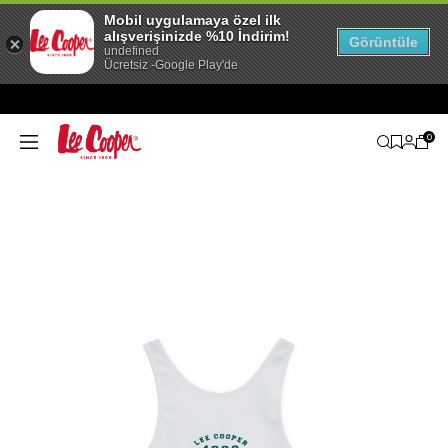
Mobil uygulamaya özel ilk
alışverişinizde %10 İndirim!
Görüntüle
undefined
Ücretsiz -Google Play'de
0