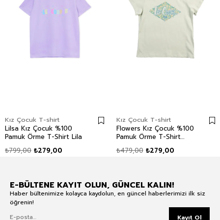
Kız Çocuk T-shirt
Kız Çocuk T-shirt
Lilsa Kız Çocuk %100
Flowers Kız Çocuk %100
Pamuk Örme T-Shirt Lila
Pamuk Örme T-Shirt
Mint
₺799,00
₺279,00
₺479,00
₺279,00
E-BÜLTENE KAYIT OLUN, GÜNCEL KALIN!
Haber bültenimize kolayca kaydolun, en güncel haberlerimizi ilk siz
öğrenin!
Kayıt Ol