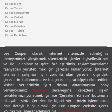
Kadın Mont
Kadın Yelek
Kadın Sweatshirt
Kadın Ceket
Kadın Elbise
Kadın Gömlek
Kadın T-Shirt
Kadın Pantolon
Lee Cooper olarak, internet sitemizde edindiğiniz
deneyiminizi iyileştirmek, sitemizdeki işlevleri kişiselleştirmek
ve ilgi alanlarınıza göre özelleştirilmiş reklam/pazarlama
faaliyetleri yürütebilmek için çerezler kullanıyoruz. İnternet
sitemizin çalışması için zorunlu olan çerezler dışındaki
çerezlerin kullanımına ve bu çerezler aracılığıyla elde edilen
Gizlilik Politikası
Çerez Politikası
KVKK Aydınlatma Metni
Şartlar ve Koşullar
kişisel verilerinizin yurt dışına aktarılmasına onay
© 2026 Leecooper - Tüm Hakları Saklıdır.
vermiyorsanız
“Reddet”
seçeneğine; çerezlere ilişkin
tercihlerinizi yönetmek için ise “Çerezleri Yönetin” butonuna
tıklayabilirsiniz. Çerezler ile kişisel verilerinizin işlenmesine
dair detaylı bilgi almak için Lee Cooper Website Çerez
Politikamızı ziyaret edebilirsiniz.
Daha Fazla Bilgi