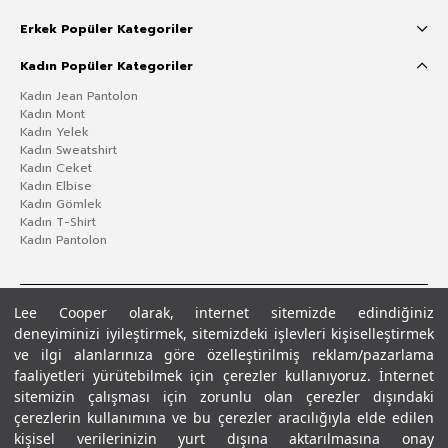
Erkek Popüler Kategoriler
Kadın Popüler Kategoriler
Kadın Jean Pantolon
Kadın Mont
Kadın Yelek
Kadın Sweatshirt
Kadın Ceket
Kadın Elbise
Kadın Gömlek
Kadın T-Shirt
Kadın Pantolon
Lee Cooper olarak, internet sitemizde edindiğiniz
deneyiminizi iyileştirmek, sitemizdeki işlevleri kişiselleştirmek
ve ilgi alanlarınıza göre özelleştirilmiş reklam/pazarlama
faaliyetleri yürütebilmek için çerezler kullanıyoruz. İnternet
sitemizin çalışması için zorunlu olan çerezler dışındaki
çerezlerin kullanımına ve bu çerezler aracılığıyla elde edilen
Gizlilik Politikası
Çerez Politikası
KVKK Aydınlatma Metni
Şartlar ve Koşullar
kişisel verilerinizin yurt dışına aktarılmasına onay
© 2026 Leecooper - Tüm Hakları Saklıdır.