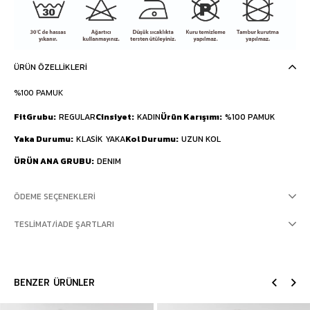
ÜRÜN ÖZELLIKLERI
%100 PAMUK
FitGrubu
REGULAR
Cinsiyet
KADIN
Ürün Karışımı
%100 PAMUK
Yaka Durumu
KLASİK YAKA
Kol Durumu
UZUN KOL
ÜRÜN ANA GRUBU
DENIM
ÖDEME SEÇENEKLERI
TESLIMAT/İADE ŞARTLARI
BENZER ÜRÜNLER