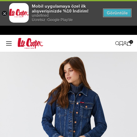
Mobil uygulamaya özel ilk
alışverişinizde %10 İndirim!
Görüntüle
undefined
Ücretsiz -Google Play'de
0