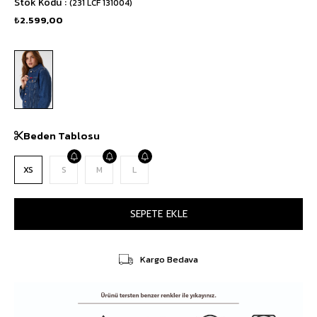
Stok Kodu
(231 LCF 131004)
₺2.599,00
Beden Tablosu
XS
S
M
L
Kargo Bedava