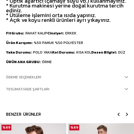
* Optik ağartıcı (çamaşır suyu vb.) kullanmayınız.
* Kurutma makinesi yerine doğal kurutma tercih
ediniz.
* Ütüleme işlemini orta ısıda yapınız.
* Açık ve koyu renkli ürünleri ayrı yıkayınız.
FitGrubu
RAHAT KALIP
Cinsiyet
ERKEK
Ürün Karışımı
%50 PAMUK %50 POLYESTER
Yaka Durumu
POLO YAKA
Kol Durumu
KISA KOL
Desen Bilgisi
DÜZ
ÜRÜN ANA GRUBU
ÖRME
ÖDEME SEÇENEKLERI
TESLIMAT/İADE ŞARTLARI
BENZER ÜRÜNLER
%69
%69