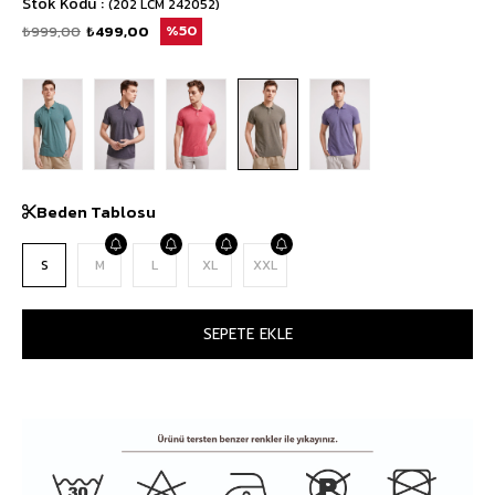
Stok Kodu
(202 LCM 242052)
₺999,00
₺499,00
50
Beden Tablosu
S
M
L
XL
XXL