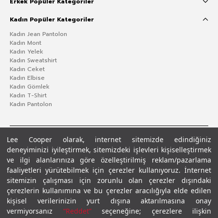
Erkek Popüler Kategoriler
Kadın Popüler Kategoriler
Kadın Jean Pantolon
Kadın Mont
Kadın Yelek
Kadın Sweatshirt
Kadın Ceket
Kadın Elbise
Kadın Gömlek
Kadın T-Shirt
Kadın Pantolon
Lee Cooper olarak, internet sitemizde edindiğiniz
deneyiminizi iyileştirmek, sitemizdeki işlevleri kişiselleştirmek
ve ilgi alanlarınıza göre özelleştirilmiş reklam/pazarlama
faaliyetleri yürütebilmek için çerezler kullanıyoruz. İnternet
sitemizin çalışması için zorunlu olan çerezler dışındaki
çerezlerin kullanımına ve bu çerezler aracılığıyla elde edilen
Gizlilik Politikası
Çerez Politikası
KVKK Aydınlatma Metni
Şartlar ve Koşullar
kişisel verilerinizin yurt dışına aktarılmasına onay
© 2026 Leecooper - Tüm Hakları Saklıdır.
vermiyorsanız
“Reddet”
seçeneğine; çerezlere ilişkin