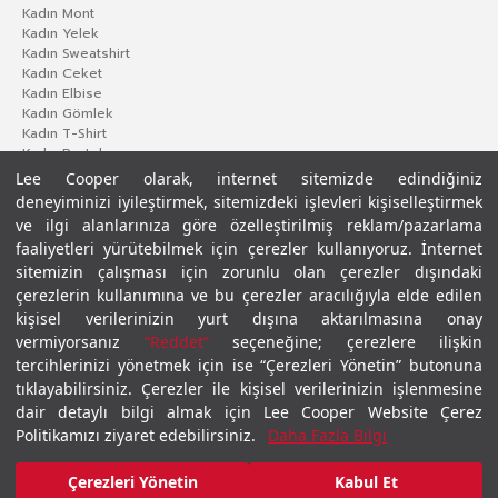
Kadın Mont
Kadın Yelek
Kadın Sweatshirt
Kadın Ceket
Kadın Elbise
Kadın Gömlek
Kadın T-Shirt
Kadın Pantolon
Lee Cooper olarak, internet sitemizde edindiğiniz
deneyiminizi iyileştirmek, sitemizdeki işlevleri kişiselleştirmek
ve ilgi alanlarınıza göre özelleştirilmiş reklam/pazarlama
faaliyetleri yürütebilmek için çerezler kullanıyoruz. İnternet
sitemizin çalışması için zorunlu olan çerezler dışındaki
çerezlerin kullanımına ve bu çerezler aracılığıyla elde edilen
kişisel verilerinizin yurt dışına aktarılmasına onay
vermiyorsanız
“Reddet”
seçeneğine; çerezlere ilişkin
Gizlilik Politikası
Çerez Politikası
KVKK Aydınlatma Metni
Şartlar ve Koşullar
tercihlerinizi yönetmek için ise “Çerezleri Yönetin” butonuna
© 2026 Leecooper - Tüm Hakları Saklıdır.
tıklayabilirsiniz. Çerezler ile kişisel verilerinizin işlenmesine
dair detaylı bilgi almak için Lee Cooper Website Çerez
Politikamızı ziyaret edebilirsiniz.
Daha Fazla Bilgi
Çerezleri Yönetin
Kabul Et