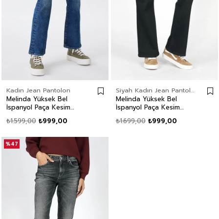
Kadın Jean Pantolon
Siyah Kadın Jean Pantolon
Melinda Yüksek Bel
Melinda Yüksek Bel
İspanyol Paça Kesim
İspanyol Paça Kesim
Geniş Paça Mavi Kadın
Geniş Paça Gri Kadın
₺1.599,00
₺999,00
₺1.699,00
₺999,00
Jean Pantolon
Jean Pantolon
%47