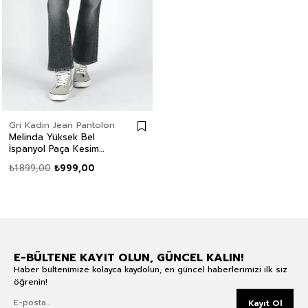
Gri Kadın Jean Pantolon
Melinda Yüksek Bel
İspanyol Paça Kesim
Geniş Paça Francesca
₺1.899,00
₺999,00
Anthracite Kadın Jean
Pantolon
E-BÜLTENE KAYIT OLUN, GÜNCEL KALIN!
Haber bültenimize kolayca kaydolun, en güncel haberlerimizi ilk siz
öğrenin!
Kayıt Ol