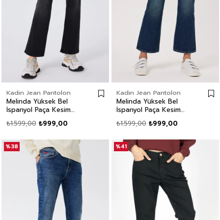
Kadın Jean Pantolon
Kadın Jean Pantolon
Melinda Yüksek Bel
Melinda Yüksek Bel
İspanyol Paça Kesim
İspanyol Paça Kesim
Geniş Paça Gri Kadın
Geniş Paça %100 Pamuk
₺1.599,00
₺999,00
₺1.599,00
₺999,00
Jean Pantolon
Mavi Kadın Jean
Pantolon
%38
%41