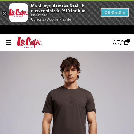
Mobil uygulamaya özel ilk
alışverişinizde %10 İndirim!
Görüntüle
undefined
Ücretsiz -Google Play'de
0