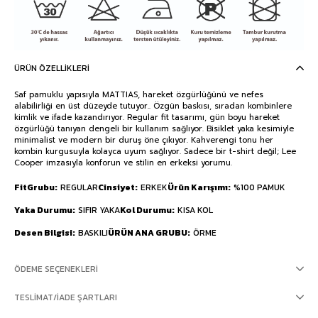
ÜRÜN ÖZELLIKLERI
Saf pamuklu yapısıyla MATTIAS, hareket özgürlüğünü ve nefes
alabilirliği en üst düzeyde tutuyor.. Özgün baskısı, sıradan kombinlere
kimlik ve ifade kazandırıyor. Regular fit tasarımı, gün boyu hareket
özgürlüğü tanıyan dengeli bir kullanım sağlıyor. Bisiklet yaka kesimiyle
minimalist ve modern bir duruş öne çıkıyor. Kahverengi tonu her
kombin kurgusuyla kolayca uyum sağlıyor. Sadece bir t-shirt değil; Lee
Cooper imzasıyla konforun ve stilin en erkeksi yorumu.
FitGrubu
REGULAR
Cinsiyet
ERKEK
Ürün Karışımı
%100 PAMUK
Yaka Durumu
SIFIR YAKA
Kol Durumu
KISA KOL
Desen Bilgisi
BASKILI
ÜRÜN ANA GRUBU
ÖRME
ÖDEME SEÇENEKLERI
TESLIMAT/İADE ŞARTLARI