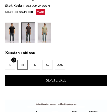
Stok Kodu
(262 LCM 242007)
₺849,00
₺549,00
35
Beden Tablosu
S
M
L
XL
XXL