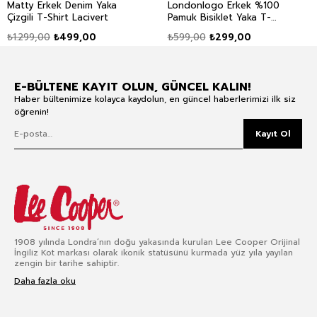
Matty Erkek Denim Yaka
Londonlogo Erkek %100
Çizgili T-Shirt Lacivert
Pamuk Bisiklet Yaka T-
Shirt Sarı
₺1.299,00
₺499,00
₺599,00
₺299,00
E-BÜLTENE KAYIT OLUN, GÜNCEL KALIN!
Haber bültenimize kolayca kaydolun, en güncel haberlerimizi ilk siz
öğrenin!
Kayıt Ol
1908 yılında Londra’nın doğu yakasında kurulan Lee Cooper Orijinal
İngiliz Kot markası olarak ikonik statüsünü kurmada yüz yıla yayılan
zengin bir tarihe sahiptir.
Daha fazla oku