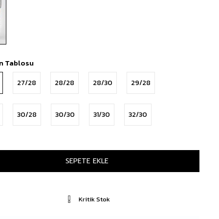
n Tablosu
27/28
28/28
28/30
29/28
30/28
30/30
31/30
32/30
Kritik Stok