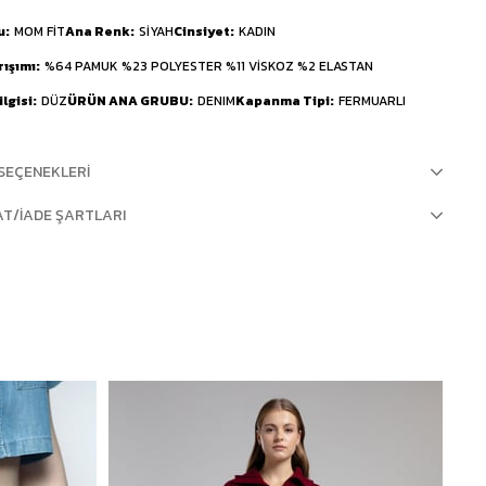
u
MOM FİT
Ana Renk
SİYAH
Cinsiyet
KADIN
rışımı
%64 PAMUK %23 POLYESTER %11 VİSKOZ %2 ELASTAN
lgisi
DÜZ
ÜRÜN ANA GRUBU
DENIM
Kapanma Tipi
FERMUARLI
SEÇENEKLERI
AT/İADE ŞARTLARI
%4