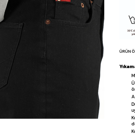
ÜRÜN Ö
Yıkama
M
Ü
ö
A
D
u
K
d
K