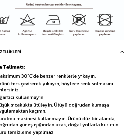
ZELLIKLERI
 Talimatı:
aksimum 30°C’de benzer renklerle yıkayın.
rünü ters çevirerek yıkayın, böylece renk solmasını
nlersiniz.
ğartıcı kullanmayın.
üşük sıcaklıkta ütüleyin. Ütüyü doğrudan kumaşa
ygulamaktan kaçının.
urutma makinesi kullanmayın. Ürünü düz bir alanda,
oğrudan güneş ışığından uzak, doğal yollarla kurutun.
uru temizleme yapılmaz.