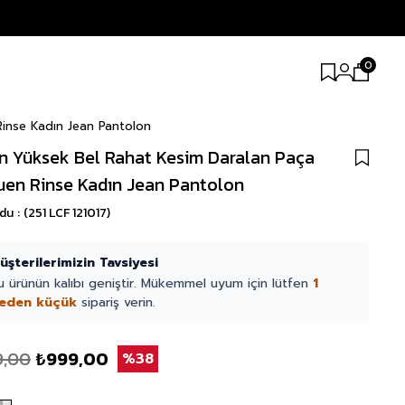
0
inse Kadın Jean Pantolon
n Yüksek Bel Rahat Kesim Daralan Paça
en Rinse Kadın Jean Pantolon
odu
(251 LCF 121017)
üşterilerimizin Tavsiyesi
u ürünün kalıbı geniştir. Mükemmel uyum için lütfen
1
eden küçük
sipariş verin.
9,00
₺999,00
38