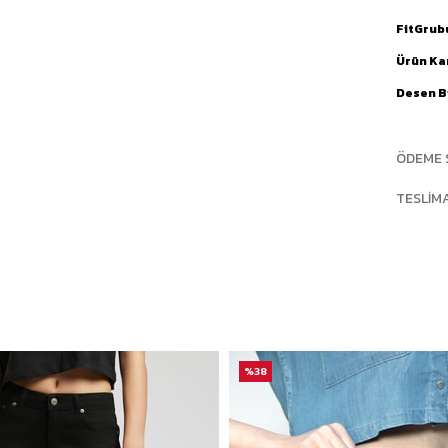
FitGrub
Ürün Ka
Desen Bi
ÖDEME 
TESLIM
%38