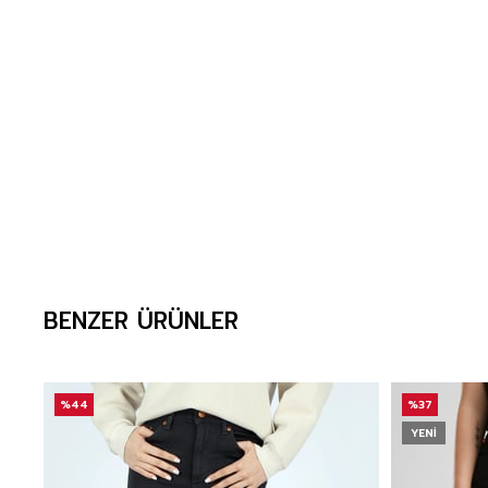
BENZER ÜRÜNLER
%44
%37
YENI