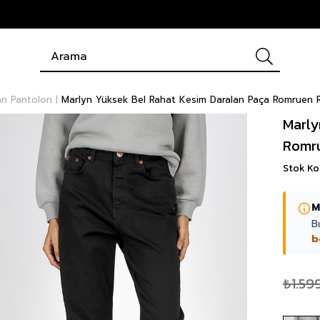
an Pantolon
Marlyn Yüksek Bel Rahat Kesim Daralan Paça Romruen R
Marly
Romru
Stok K
M
B
b
₺1.59