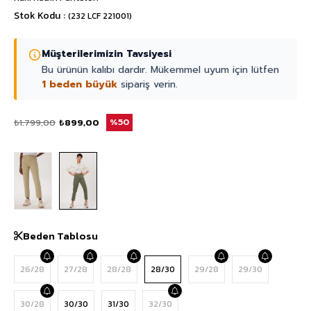
Stok Kodu
(232 LCF 221001)
Müşterilerimizin Tavsiyesi
Bu ürünün kalıbı dardır. Mükemmel uyum için lütfen
1 beden büyük
sipariş verin.
₺1.799,00
₺899,00
50
Beden Tablosu
26/28
27/28
28/28
28/30
29/28
29/30
30/28
30/30
31/30
32/30