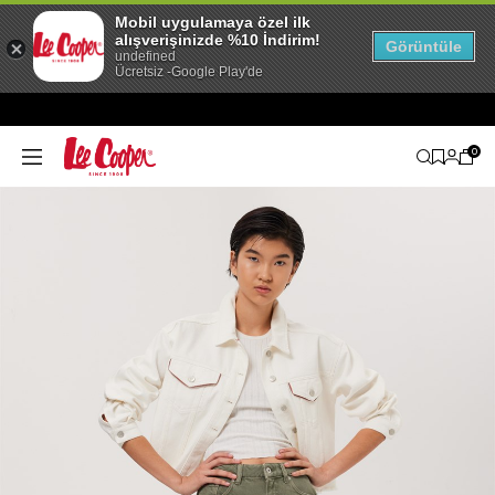
Mobil uygulamaya özel ilk
alışverişinizde %10 İndirim!
Görüntüle
undefined
Ücretsiz -Google Play'de
0