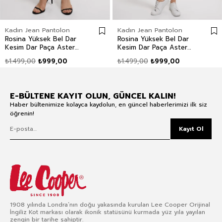
Kadın Jean Pantolon
Kadın Jean Pantolon
Rosina Yüksek Bel Dar
Rosina Yüksek Bel Dar
Kesim Dar Paça Aster
Kesim Dar Paça Aster
Mid Kadın Jean Pantolon
Wash Kadın Jean
₺1.499,00
₺999,00
₺1.499,00
₺999,00
Pantolon
E-BÜLTENE KAYIT OLUN, GÜNCEL KALIN!
Haber bültenimize kolayca kaydolun, en güncel haberlerimizi ilk siz
öğrenin!
Kayıt Ol
1908 yılında Londra’nın doğu yakasında kurulan Lee Cooper Orijinal
İngiliz Kot markası olarak ikonik statüsünü kurmada yüz yıla yayılan
zengin bir tarihe sahiptir.