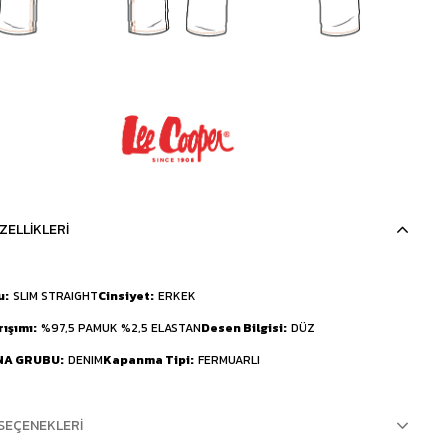
ZELLIKLERI
u
SLIM STRAIGHT
Cinsiyet
ERKEK
rışımı
%97,5 PAMUK %2,5 ELASTAN
Desen Bilgisi
DÜZ
NA GRUBU
DENIM
Kapanma Tipi
FERMUARLI
SEÇENEKLERI