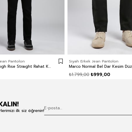
Jean Pantolon
Siyah Erkek Jean Pantolon
Ricky Erkek Hıgh Rıse Straıght Rahat Kesim Yüksek Bel Düz Paça Jean Pantolon Siyah
₺1.799,00
₺999,00
KALIN!
rimizi ilk siz öğrenin!