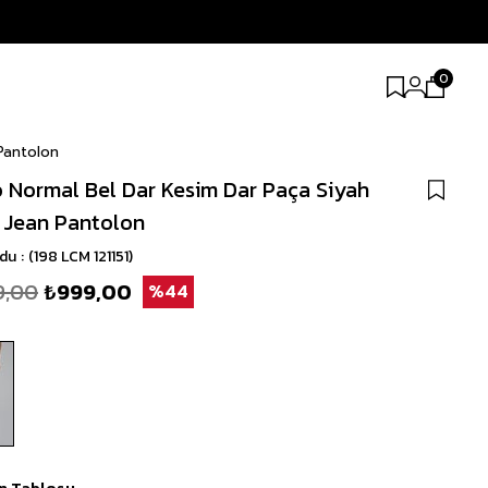
0
Pantolon
 Normal Bel Dar Kesim Dar Paça Siyah
 Jean Pantolon
odu
(198 LCM 121151)
9,00
₺999,00
44
n Tablosu