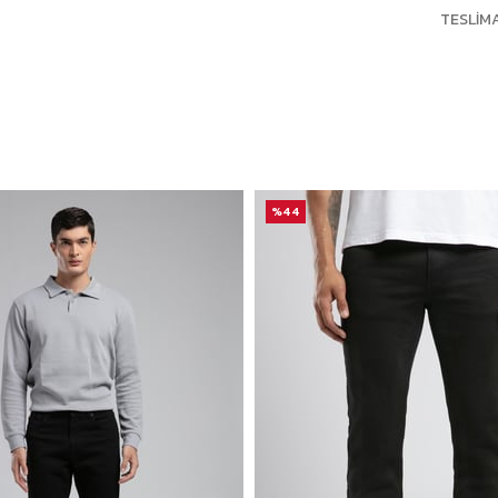
TESLIM
%44