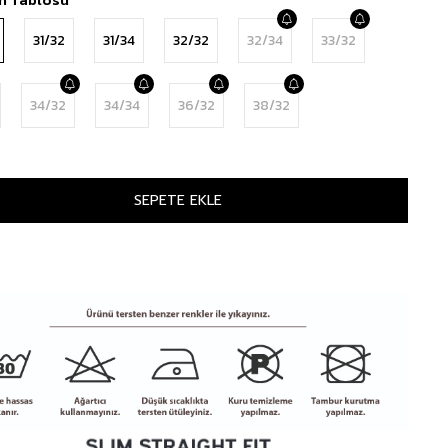
31/32
31/34
32/32
32/34
33/32
34/32
34/34
36/32
38/32