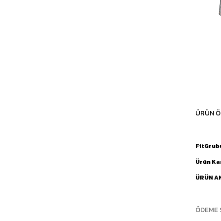
ÜRÜN Ö
FitGrub
Ürün Ka
ÜRÜN A
ÖDEME 