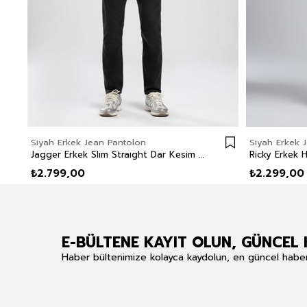
Siyah Erkek Jean Pantolon
Siyah Erkek 
Jagger Erkek Slım Straıght Dar Kesim Normal Bel Düz Paça Jean Pantolon Siyah
₺2.799,00
₺2.299,00
E-BÜLTENE KAYIT OLUN, GÜNCEL 
Haber bültenimize kolayca kaydolun, en güncel haberle