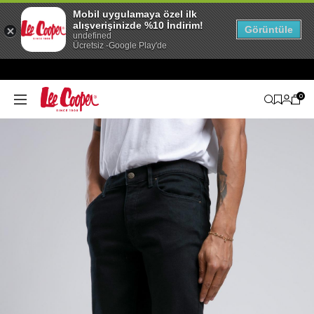
Mobil uygulamaya özel ilk
alışverişinizde %10 İndirim!
Görüntüle
undefined
Ücretsiz -Google Play'de
0