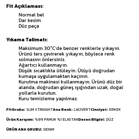
Fit Açıklaması:
Normal bel
Dar kesim
Düz paça
Yıkama Talimatı:
Maksimum 30°C’de benzer renklerle yıkayın.
Ürünü ters çevirerek yıkayın, böylece renk
solmasını önlersiniz.
Ağartıcı kullanmayın.
Düşük sıcaklıkta ütüleyin. Ütüyü doğrudan
kumaşa uygulamaktan kaçının.
Kurutma makinesi kullanmayın. Ürünü düz bir
alanda, doğrudan güneş ışığından uzak, doğal
yollarla kurutun.
Kuru temizleme yapılmaz.
FitGrubu
SLIM STRAIGHT
Ana Renk
LACİVERT
Cinsiyet
ERKEK
Ürün Karışımı
%99 PAMUK %1 ELASTAN
Desen Bilgisi
DÜZ
ÜRÜN ANA GRUBU
DENIM