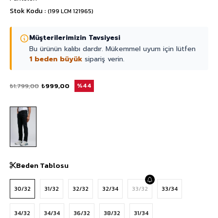
Stok Kodu
(199 LCM 121965)
Müşterilerimizin Tavsiyesi
Bu ürünün kalıbı dardır. Mükemmel uyum için lütfen
1 beden büyük
sipariş verin.
₺1.799,00
₺999,00
44
Beden Tablosu
30/32
31/32
32/32
32/34
33/32
33/34
34/32
34/34
36/32
38/32
31/34