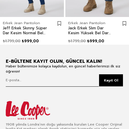
Erkek Jean Pantolon
Erkek Jean Pantolon
Jeff Erkek Skınny Süper
Jack Erkek Slım Dar
Dar Kesim Normal Bel
Kesim Yüksek Bel Dar
Dar Paça Jean Pantolon
Paça Jean Pantolon Mavi
₺1.799,00
₺999,00
₺1.799,00
₺999,00
Mavi
E-BÜLTENE KAYIT OLUN, GÜNCEL KALIN!
Haber bültenimize kolayca kaydolun, en güncel haberlerimizi ilk siz
öğrenin!
Kayıt Ol
1908 yılında Londra’nın doğu yakasında kurulan Lee Cooper Orijinal
İngiliz Kot markası olarak ikonik statüsünü kurmada yüz yıla yayılan