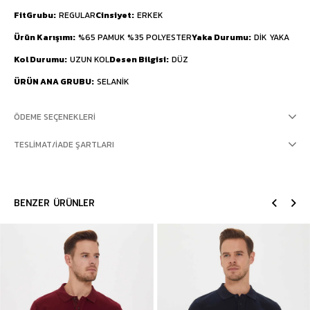
FitGrubu
REGULAR
Cinsiyet
ERKEK
Ürün Karışımı
%65 PAMUK %35 POLYESTER
Yaka Durumu
DİK YAKA
Kol Durumu
UZUN KOL
Desen Bilgisi
DÜZ
ÜRÜN ANA GRUBU
SELANİK
ÖDEME SEÇENEKLERI
TESLIMAT/İADE ŞARTLARI
BENZER ÜRÜNLER