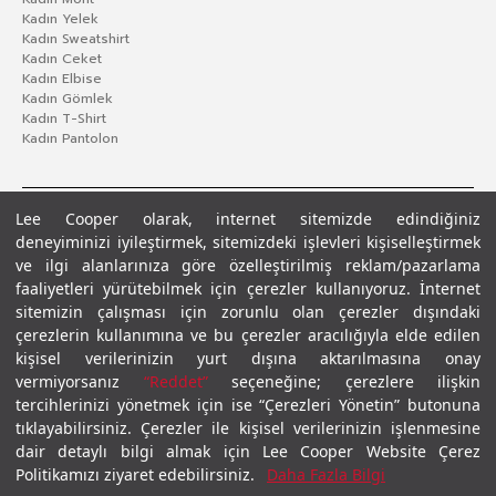
Kadın Yelek
Kadın Sweatshirt
Kadın Ceket
Kadın Elbise
Kadın Gömlek
Kadın T-Shirt
Kadın Pantolon
Lee Cooper olarak, internet sitemizde edindiğiniz
deneyiminizi iyileştirmek, sitemizdeki işlevleri kişiselleştirmek
ve ilgi alanlarınıza göre özelleştirilmiş reklam/pazarlama
faaliyetleri yürütebilmek için çerezler kullanıyoruz. İnternet
sitemizin çalışması için zorunlu olan çerezler dışındaki
çerezlerin kullanımına ve bu çerezler aracılığıyla elde edilen
Gizlilik Politikası
Çerez Politikası
KVKK Aydınlatma Metni
Şartlar ve Koşullar
kişisel verilerinizin yurt dışına aktarılmasına onay
© 2026 Leecooper - Tüm Hakları Saklıdır.
vermiyorsanız
“Reddet”
seçeneğine; çerezlere ilişkin
tercihlerinizi yönetmek için ise “Çerezleri Yönetin” butonuna
tıklayabilirsiniz. Çerezler ile kişisel verilerinizin işlenmesine
dair detaylı bilgi almak için Lee Cooper Website Çerez
Politikamızı ziyaret edebilirsiniz.
Daha Fazla Bilgi