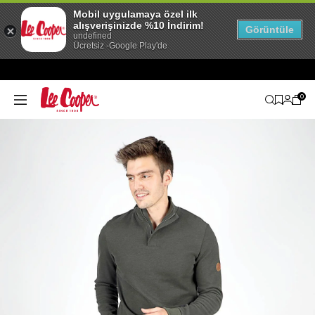
Mobil uygulamaya özel ilk
alışverişinizde %10 İndirim!
Görüntüle
undefined
Ücretsiz -Google Play'de
0