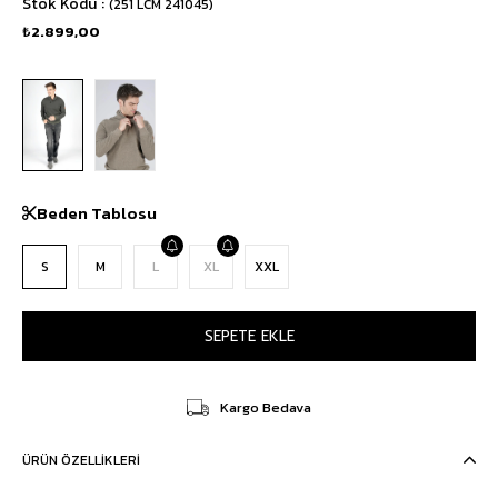
Stok Kodu
(251 LCM 241045)
₺2.899,00
Beden Tablosu
S
M
L
XL
XXL
Kargo Bedava
ÜRÜN ÖZELLIKLERI