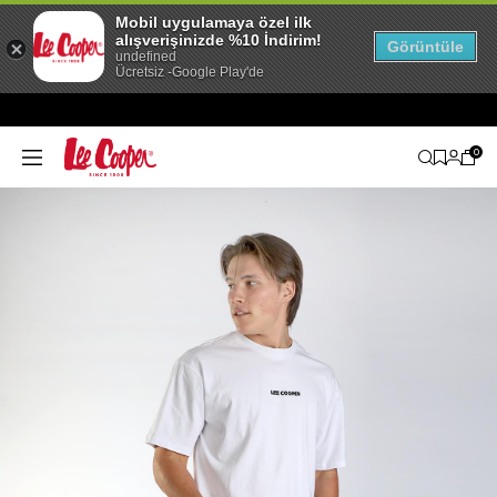
Mobil uygulamaya özel ilk
alışverişinizde %10 İndirim!
Görüntüle
undefined
Ücretsiz -Google Play'de
0