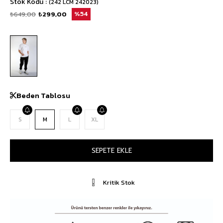
Stok Kodu
(242 LCM 242023)
₺649,00
₺299,00
54
Beden Tablosu
S
M
L
XL
Kritik Stok