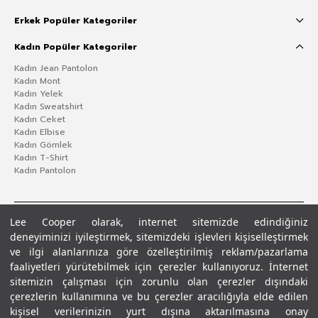
Erkek Popüler Kategoriler
Kadın Popüler Kategoriler
Kadın Jean Pantolon
Kadın Mont
Kadın Yelek
Kadın Sweatshirt
Kadın Ceket
Kadın Elbise
Kadın Gömlek
Kadın T-Shirt
Kadın Pantolon
Lee Cooper olarak, internet sitemizde edindiğiniz
deneyiminizi iyileştirmek, sitemizdeki işlevleri kişiselleştirmek
ve ilgi alanlarınıza göre özelleştirilmiş reklam/pazarlama
faaliyetleri yürütebilmek için çerezler kullanıyoruz. İnternet
sitemizin çalışması için zorunlu olan çerezler dışındaki
çerezlerin kullanımına ve bu çerezler aracılığıyla elde edilen
Gizlilik Politikası
Çerez Politikası
KVKK Aydınlatma Metni
Şartlar ve Koşullar
kişisel verilerinizin yurt dışına aktarılmasına onay
© 2026 Leecooper - Tüm Hakları Saklıdır.