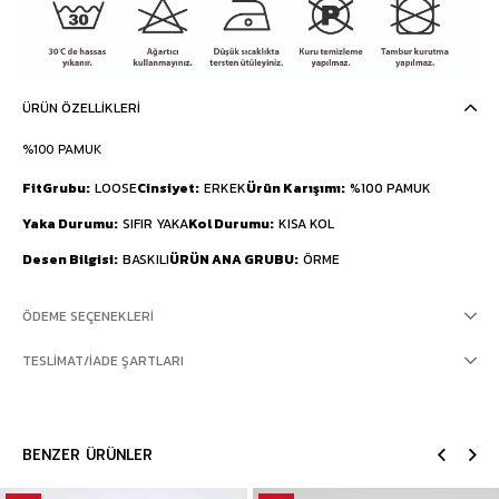
ÜRÜN ÖZELLIKLERI
%100 PAMUK
FitGrubu
LOOSE
Cinsiyet
ERKEK
Ürün Karışımı
%100 PAMUK
Yaka Durumu
SIFIR YAKA
Kol Durumu
KISA KOL
Desen Bilgisi
BASKILI
ÜRÜN ANA GRUBU
ÖRME
ÖDEME SEÇENEKLERI
TESLIMAT/İADE ŞARTLARI
BENZER ÜRÜNLER