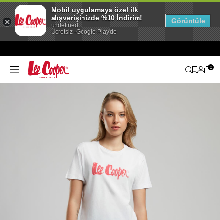
Mobil uygulamaya özel ilk
alışverişinizde %10 İndirim!
Görüntüle
undefined
Ücretsiz -Google Play'de
0