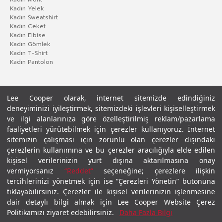
Kadın Yelek
Kadın Sweatshirt
Kadın Ceket
Kadın Elbise
Kadın Gömlek
Kadın T-Shirt
Kadın Pantolon
Lee Cooper olarak, internet sitemizde edindiğiniz
deneyiminizi iyileştirmek, sitemizdeki işlevleri kişiselleştirmek
ve ilgi alanlarınıza göre özelleştirilmiş reklam/pazarlama
faaliyetleri yürütebilmek için çerezler kullanıyoruz. İnternet
sitemizin çalışması için zorunlu olan çerezler dışındaki
çerezlerin kullanımına ve bu çerezler aracılığıyla elde edilen
Gizlilik Politikası
Çerez Politikası
KVKK Aydınlatma Metni
Şartlar ve Koşullar
kişisel verilerinizin yurt dışına aktarılmasına onay
© 2026 Leecooper - Tüm Hakları Saklıdır.
vermiyorsanız
“Reddet”
seçeneğine; çerezlere ilişkin
tercihlerinizi yönetmek için ise “Çerezleri Yönetin” butonuna
tıklayabilirsiniz. Çerezler ile kişisel verilerinizin işlenmesine
dair detaylı bilgi almak için Lee Cooper Website Çerez
Politikamızı ziyaret edebilirsiniz.
Daha Fazla Bilgi