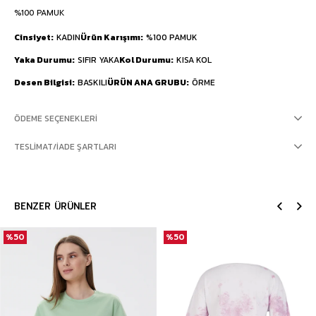
%100 PAMUK
Cinsiyet
KADIN
Ürün Karışımı
%100 PAMUK
Yaka Durumu
SIFIR YAKA
Kol Durumu
KISA KOL
Desen Bilgisi
BASKILI
ÜRÜN ANA GRUBU
ÖRME
ÖDEME SEÇENEKLERI
TESLIMAT/İADE ŞARTLARI
BENZER ÜRÜNLER
%50
%50