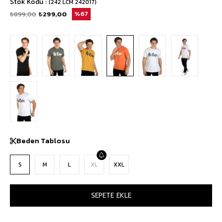
Stok Kodu
(242 LCM 242017)
₺899,00
₺299,00
67
Beden Tablosu
S
M
L
XL
XXL