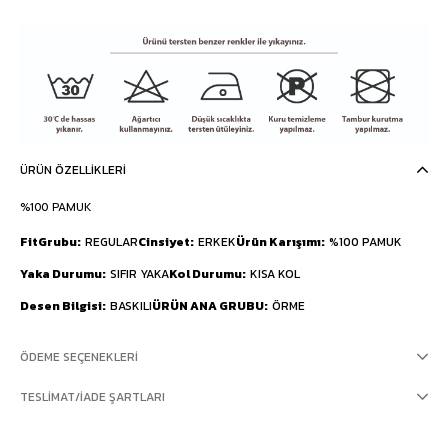
ÜRÜN ÖZELLIKLERI
%100 PAMUK
FitGrubu
REGULAR
Cinsiyet
ERKEK
Ürün Karışımı
%100 PAMUK
Yaka Durumu
SIFIR YAKA
Kol Durumu
KISA KOL
Desen Bilgisi
BASKILI
ÜRÜN ANA GRUBU
ÖRME
ÖDEME SEÇENEKLERI
TESLIMAT/İADE ŞARTLARI