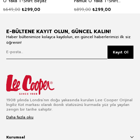
O Yaka T-Shirt Beyaz
Pamuk O Yaka T-Shirt
Siyah
₺649,00
₺299,00
₺899,00
₺299,00
E-BÜLTENE KAYIT OLUN, GÜNCEL KALIN!
Haber bültenimize kolayca kaydolun, en güncel haberlerimizi ilk siz
öğrenin!
Kayıt Ol
1908 yılında Londra’nın doğu yakasında kurulan Lee Cooper Orijinal
İngiliz Kot markası olarak ikonik statüsünü kurmada yüz yıla yayılan
zengin bir tarihe sahiptir.
Daha fazla oku
Kurumsal