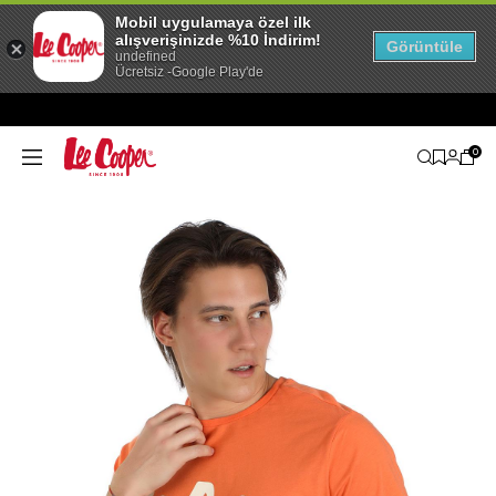
Mobil uygulamaya özel ilk
alışverişinizde %10 İndirim!
Görüntüle
undefined
Ücretsiz -Google Play'de
0