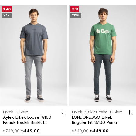
%40
%31
YENI
YENI
Erkek T-Shirt
Erkek Bisiklet Yaka T-Shirt
Aylex Erkek Loose %100
LONDONLOGO Erkek
Pamuk Baskılı Bisiklet
Regular Fit %100 Pamuk
Yaka T-Shirt Mavi
Baskılı Bisiklet Yaka T-
₺749,00
₺449,00
₺649,00
₺449,00
Shirt Yeşil