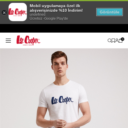
Mobil uygulamaya özel ilk
alışverişinizde %10 İndirim!
Görüntüle
undefined
Ücretsiz -Google Play'de
0