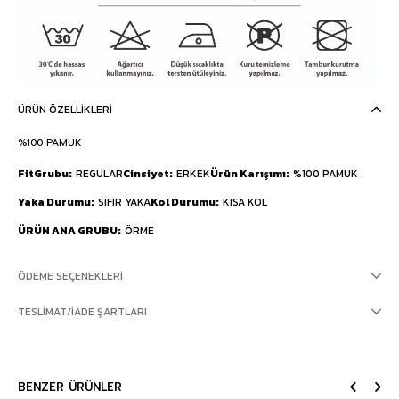
ÜRÜN ÖZELLIKLERI
%100 PAMUK
FitGrubu
REGULAR
Cinsiyet
ERKEK
Ürün Karışımı
%100 PAMUK
Yaka Durumu
SIFIR YAKA
Kol Durumu
KISA KOL
ÜRÜN ANA GRUBU
ÖRME
ÖDEME SEÇENEKLERI
TESLIMAT/İADE ŞARTLARI
BENZER ÜRÜNLER