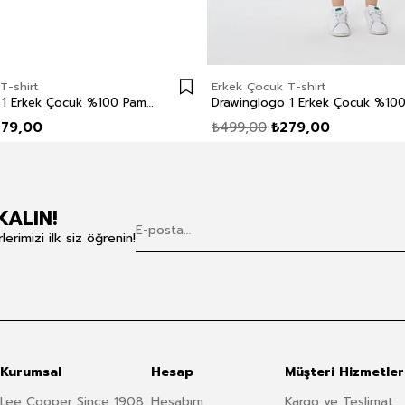
T-shirt
Erkek Çocuk T-shirt
Drawinglogo 1 Erkek Çocuk %100 Pamuk O Yaka T-Shirt Sarı
279,00
₺499,00
₺279,00
KALIN!
rimizi ilk siz öğrenin!
Kurumsal
Hesap
Müşteri Hizmetler
Lee Cooper Since 1908
Hesabım
Kargo ve Teslimat