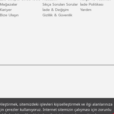
Mağazalar
Sıkça Sorulan Sorular
İade Politikası
Kariyer
İade & Değişim
Yardım
Bize Ulaşın
Gizlilik & Güvenlik
eştirmek, sitemizdeki işlevleri kişiselleştirmek ve ilgi alanlarınıza
in çerezler kullanıyoruz. İnternet sitemizin çalışması için zorunlu
llar
© 2026 Leecooper - Tüm Hakları Saklıdır.