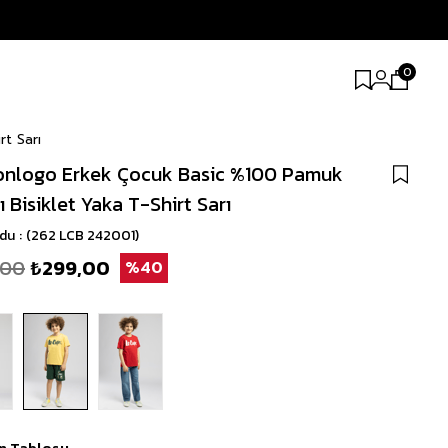
0
rt Sarı
nlogo Erkek Çocuk Basic %100 Pamuk
ı Bisiklet Yaka T-Shirt Sarı
odu
(262 LCB 242001)
,00
₺299,00
40
n Tablosu