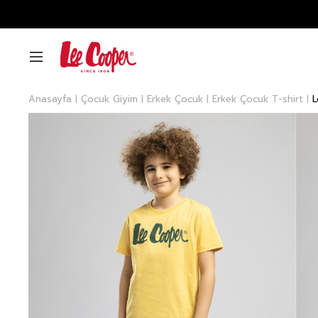
Anasayfa
Çocuk Giyim
Erkek Çocuk
Erkek Çocuk T-shirt
L