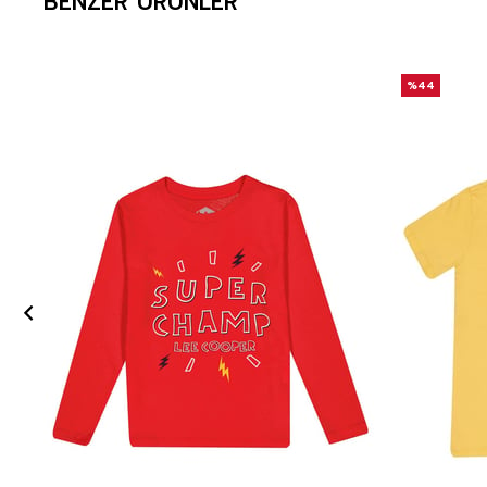
BENZER ÜRÜNLER
%44