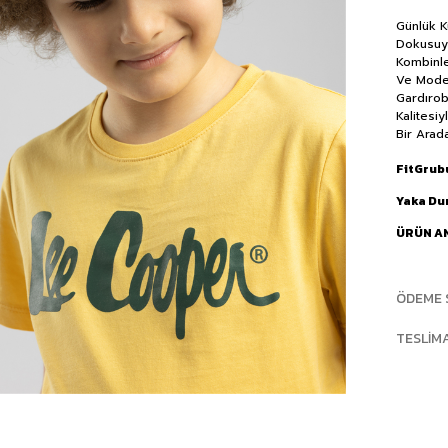
Günlük K
Dokusuyl
Kombinle
Ve Moder
Gardırob
Kalitesi
Bir Arad
FitGrub
Yaka D
ÜRÜN A
ÖDEME 
TESLIM