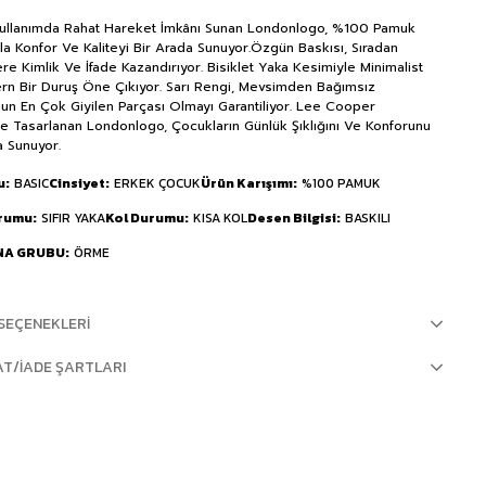
ullanımda Rahat Hareket İmkânı Sunan Londonlogo, %100 Pamuk
a Konfor Ve Kaliteyi Bir Arada Sunuyor.Özgün Baskısı, Sıradan
re Kimlik Ve İfade Kazandırıyor. Bisiklet Yaka Kesimiyle Minimalist
n Bir Duruş Öne Çıkıyor. Sarı Rengi, Mevsimden Bağımsız
un En Çok Giyilen Parçası Olmayı Garantiliyor. Lee Cooper
yle Tasarlanan Londonlogo, Çocukların Günlük Şıklığını Ve Konforunu
a Sunuyor.
u
BASIC
Cinsiyet
ERKEK ÇOCUK
Ürün Karışımı
%100 PAMUK
urumu
SIFIR YAKA
Kol Durumu
KISA KOL
Desen Bilgisi
BASKILI
NA GRUBU
ÖRME
SEÇENEKLERI
AT/İADE ŞARTLARI