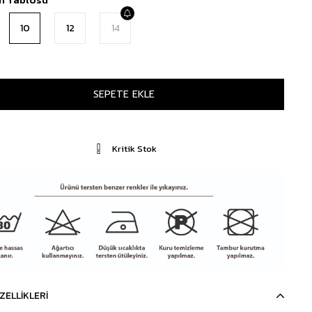
10
12
14
Kritik Stok
ZELLIKLERI