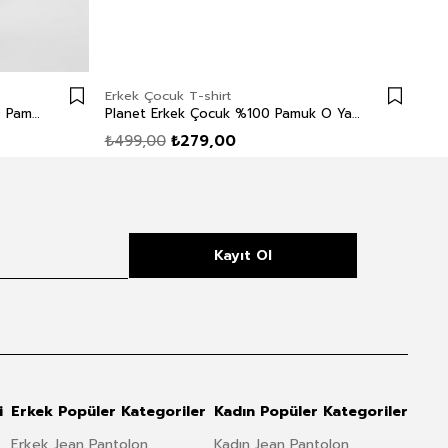
Erkek Çocuk T-shirt
Erk
Drawinglogo 1 Erkek Çocuk %100 Pamuk O Yaka T-Shirt Off White
Planet Erkek Çocuk %100 Pamuk O Yaka T-Shirt Hardal
₺499,00
₺279,00
₺4
Kayıt Ol
i
Erkek Popüler Kategoriler
Kadın Popüler Kategoriler
Erkek Jean Pantolon
Kadın Jean Pantolon