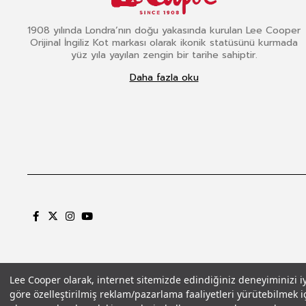
1908 yılında Londra’nın doğu yakasında kurulan Lee Cooper
Orijinal İngiliz Kot markası olarak ikonik statüsünü kurmada
yüz yıla yayılan zengin bir tarihe sahiptir.
Daha fazla oku
Lee Cooper olarak, internet sitemizde edindiğiniz deneyiminizi iyil
göre özelleştirilmiş reklam/pazarlama faaliyetleri yürütebilmek iç
Gizlilik Politikası
Çerez Politikası
KVKK Aydınlatma Metni
Şartlar ve Koşu