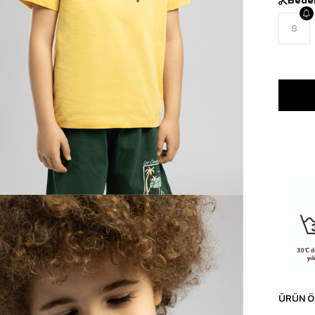
8
ÜRÜN Ö