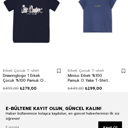
Erkek Çocuk T-shirt
Erkek Çocuk T-shirt
Drawinglogo 1 Erkek
Miniso Erkek %100
Çocuk %100 Pamuk O
Pamuk O Yaka T-Shirt
Yaka T-Shirt Lacivert
Lacivert
₺499,00
₺279,00
₺449,00
₺299,00
E-BÜLTENE KAYIT OLUN, GÜNCEL KALIN!
Haber bültenimize kolayca kaydolun, en güncel haberlerimizi ilk siz
öğrenin!
Kayıt Ol