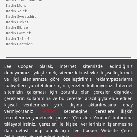
Kadın Mont
Kadın Yelek
Kadın Sweatshirt
Kadın Ceket
Kadın Elbise
Kadın Gömlek
Kadın T-Shirt
Kadın Pantolon
Lee Cooper olarak, internet sitemizde edindiğiniz
deneyiminizi iyileştirmek, sitemizdeki işlevleri kişiselleştirmek
ve ilgi alanlarınıza göre özelleştirilmiş reklam/pazarlama
faaliyetleri yürütebilmek için çerezler kullanıyoruz. İnternet
sitemizin çalışması için zorunlu olan çerezler dışındaki
çerezlerin kullanımına ve bu çerezler aracılığıyla elde edilen
Gizlilik Politikası
Çerez Politikası
KVKK Aydınlatma Metni
Şartlar ve Koşullar
kişisel verilerinizin yurt dışına aktarılmasına onay
© 2026 Leecooper - Tüm Hakları Saklıdır.
vermiyorsanız
“Reddet”
seçeneğine; çerezlere ilişkin
tercihlerinizi yönetmek için ise “Çerezleri Yönetin” butonuna
tıklayabilirsiniz. Çerezler ile kişisel verilerinizin işlenmesine
dair detaylı bilgi almak için Lee Cooper Website Çerez
Politikamızı ziyaret edebilirsiniz.
Daha Fazla Bilgi