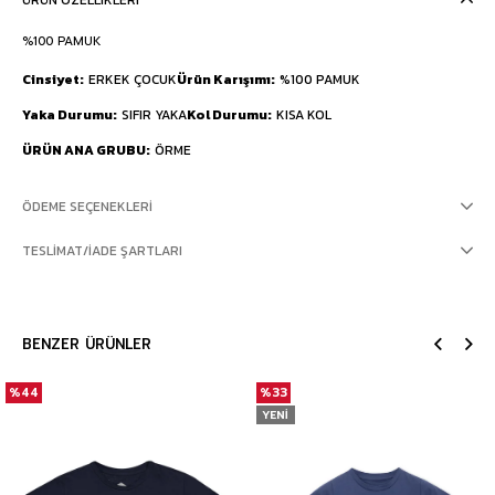
ÜRÜN ÖZELLIKLERI
%100 PAMUK
Cinsiyet
ERKEK ÇOCUK
Ürün Karışımı
%100 PAMUK
Yaka Durumu
SIFIR YAKA
Kol Durumu
KISA KOL
ÜRÜN ANA GRUBU
ÖRME
ÖDEME SEÇENEKLERI
TESLIMAT/İADE ŞARTLARI
BENZER ÜRÜNLER
%44
%33
YENI