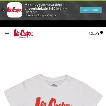
Mobil uygulamaya özel ilk
alışverişinizde %10 İndirim!
Görüntüle
undefined
Ücretsiz -Google Play'de
0