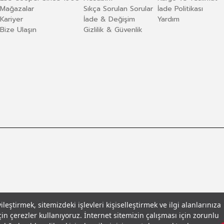
Mağazalar
Sıkça Sorulan Sorular
İade Politikası
Kariyer
İade & Değişim
Yardım
Bize Ulaşın
Gizlilik & Güvenlik
eştirmek, sitemizdeki işlevleri kişiselleştirmek ve ilgi alanlarınıza
in çerezler kullanıyoruz. İnternet sitemizin çalışması için zorunlu
llar
© 2026 Leecooper - Tüm Hakları Saklıdır.