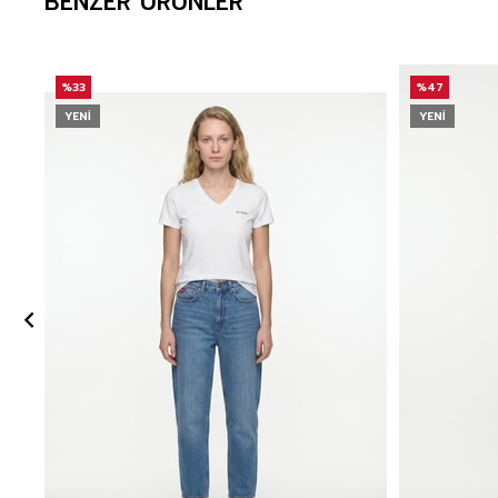
BENZER ÜRÜNLER
%33
%47
YENI
YENI