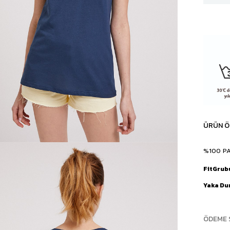
ÜRÜN Ö
%100 P
FitGrub
Yaka D
ÖDEME 