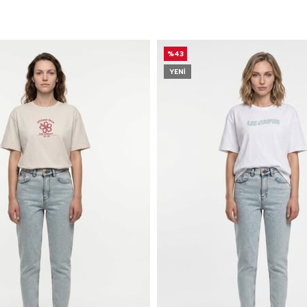
%43
YENI