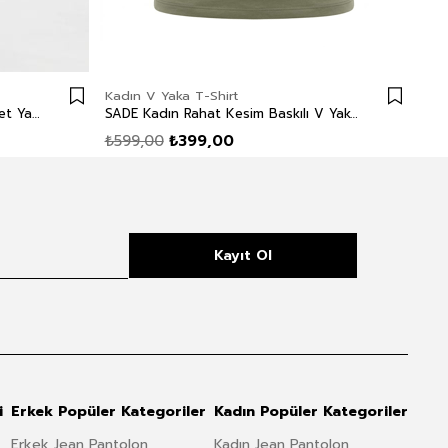
Kadın V Yaka T-Shirt
Kadı
NEW Kadın Oversize Baskılı Bisiklet Yaka T-Shirt Beyaz
SADE Kadın Rahat Kesim Baskılı V Yaka T-Shirt Yeşil
₺599,00
₺399,00
₺6
Kayıt Ol
i
Erkek Popüler Kategoriler
Kadın Popüler Kategoriler
Erkek Jean Pantolon
Kadın Jean Pantolon