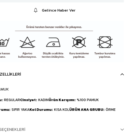
Gelince Haber Ver
ZELLIKLERI
AMUK
u
REGULAR
Cinsiyet
KADIN
Ürün Karışımı
%100 PAMUK
urumu
SIFIR YAKA
Kol Durumu
KISA KOL
ÜRÜN ANA GRUBU
ÖRME
SEÇENEKLERI