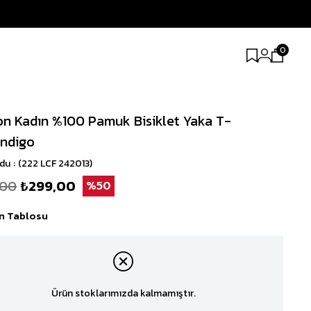
0
n Kadın %100 Pamuk Bisiklet Yaka T-
İndigo
odu
(222 LCF 242013)
,00
₺299,00
50
n Tablosu
Ürün stoklarımızda kalmamıştır.