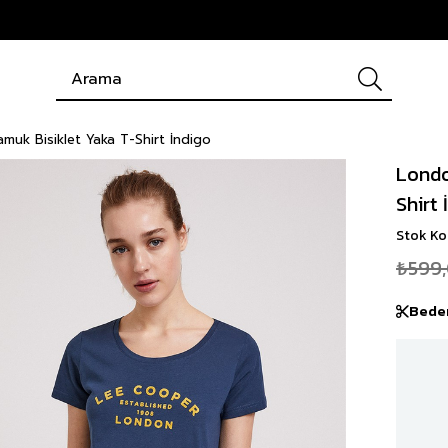
uk Bisiklet Yaka T-Shirt İndigo
Londo
Shirt 
Stok K
₺599
Bede