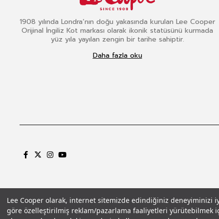
1908 yılında Londra’nın doğu yakasında kurulan Lee Cooper
Orijinal İngiliz Kot markası olarak ikonik statüsünü kurmada
yüz yıla yayılan zengin bir tarihe sahiptir.
Daha fazla oku
Lee Cooper olarak, internet sitemizde edindiğiniz deneyiminizi iyil
göre özelleştirilmiş reklam/pazarlama faaliyetleri yürütebilmek iç
Gizlilik Politikası
Çerez Politikası
KVKK Aydınlatma Metni
Şartlar ve Koşu