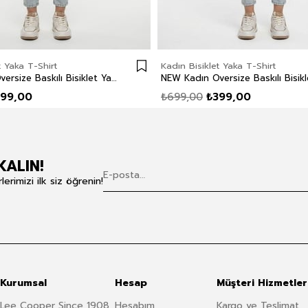
t Yaka T-Shirt
Kadın Bisiklet Yaka T-Shirt
NEW Kadın Oversize Baskılı Bisiklet Yaka T-Shirt Ekru
399,00
₺699,00
₺399,00
KALIN!
rimizi ilk siz öğrenin!
Kurumsal
Hesap
Müşteri Hizmetler
Lee Cooper Since 1908
Hesabım
Kargo ve Teslimat