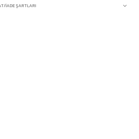
AT/İADE ŞARTLARI