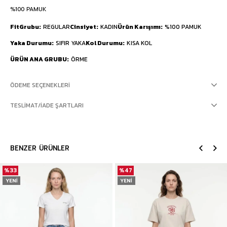
%100 PAMUK
FitGrubu
REGULAR
Cinsiyet
KADIN
Ürün Karışımı
%100 PAMUK
Yaka Durumu
SIFIR YAKA
Kol Durumu
KISA KOL
ÜRÜN ANA GRUBU
ÖRME
ÖDEME SEÇENEKLERI
TESLIMAT/İADE ŞARTLARI
BENZER ÜRÜNLER
%33
%47
YENI
YENI