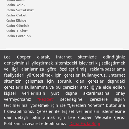
Kadın Yelek
Kadın Sweatshirt
Kadın Ceket
Kadın Elbise
Kadın Gömlek
Kadın T-Shirt
Kadın Pantolon
Lee Cooper olarak, internet sitemizde edindiğiniz
deneyiminizi iyileştirmek, sitemizdeki işlevleri kişiselleştirmek
ve ilgi alanlarınıza göre özelleştirilmiş reklam/pazarlama
faaliyetleri yürütebilmek için çerezler kullanıyoruz. İnternet
sitemizin çalışması için zorunlu olan çerezler dışındaki
çerezlerin kullanımına ve bu çerezler aracılığıyla elde edilen
Gizlilik Politikası
Çerez Politikası
KVKK Aydınlatma Metni
Şartlar ve Koşullar
kişisel verilerinizin yurt dışına aktarılmasına onay
© 2026 Leecooper - Tüm Hakları Saklıdır.
vermiyorsanız
“Reddet”
seçeneğine; çerezlere ilişkin
tercihlerinizi yönetmek için ise “Çerezleri Yönetin” butonuna
tıklayabilirsiniz. Çerezler ile kişisel verilerinizin işlenmesine
dair detaylı bilgi almak için Lee Cooper Website Çerez
Politikamızı ziyaret edebilirsiniz.
Daha Fazla Bilgi