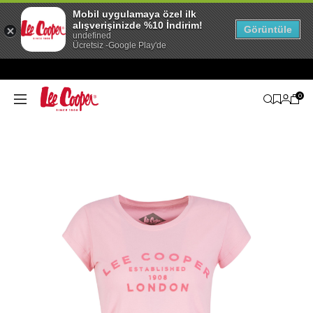
Mobil uygulamaya özel ilk
alışverişinizde %10 İndirim!
Görüntüle
undefined
Ücretsiz -Google Play'de
0