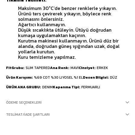
Maksimum 30°C’de benzer renklerle yıkayın.
Ürünü ters çevirerek yıkayın, böylece renk
solmasını önlersiniz.
Ağartıcı kullanmayın.
Düşük sıcaklıkta ütüleyin. Ütüyü doğrudan
kumaşa uygulamaktan kaçının.
Kurutma makinesi kullanmayın. Ürünü düz bir
alanda, doğrudan güneş ışığından uzak, doğal
yollarla kurutun.
Kuru temizleme yapılmaz.
FitGrubu
SLIM TAPERED
Ana Renk
MAVİ
Cinsiyet
ERKEK
Ürün Karışımı
%69 COT %30 LIYOSEL %1 EL
Desen Bilgisi
DÜZ
ÜRÜN ANA GRUBU
DENIM
Kapanma Tipi
FERMUARLI
ÖDEME SEÇENEKLERI
TESLIMAT/İADE ŞARTLARI