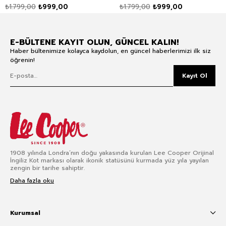
Dar Paça Jean Pantolon
Paça Jean Pantolon Mavi
₺1.799,00
₺999,00
₺1.799,00
₺999,00
Mavi
E-BÜLTENE KAYIT OLUN, GÜNCEL KALIN!
Haber bültenimize kolayca kaydolun, en güncel haberlerimizi ilk siz
öğrenin!
Kayıt Ol
1908 yılında Londra’nın doğu yakasında kurulan Lee Cooper Orijinal
İngiliz Kot markası olarak ikonik statüsünü kurmada yüz yıla yayılan
zengin bir tarihe sahiptir.
Daha fazla oku
Kurumsal