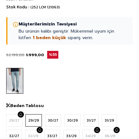
Stok Kodu
(252 LCM 121063)
Müşterilerimizin Tavsiyesi
Bu ürünün kalıbı geniştir. Mükemmel uyum için
lütfen
1 beden küçük
sipariş verin.
₺2.199,00
₺999,00
55
Beden Tablosu
29/27
29/29
30/27
30/29
31/27
31/29
32/27
32/29
33/27
33/29
34/29
36/29