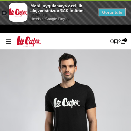
Mobil uygulamaya özel ilk
alışverişinizde %10 İndirim!
Görüntüle
undefined
Ücretsiz -Google Play'de
0