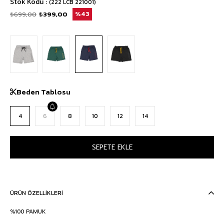
Stok Kodu
(222 LCB 221001)
₺699,00
₺399,00
43
Beden Tablosu
4
6
8
10
12
14
ÜRÜN ÖZELLIKLERI
%100 PAMUK