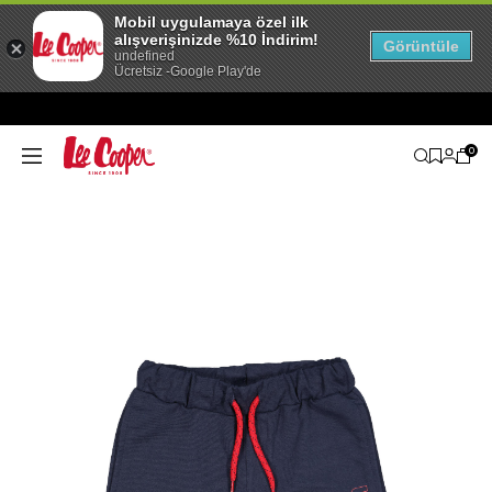
Mobil uygulamaya özel ilk
alışverişinizde %10 İndirim!
Görüntüle
undefined
Ücretsiz -Google Play'de
0