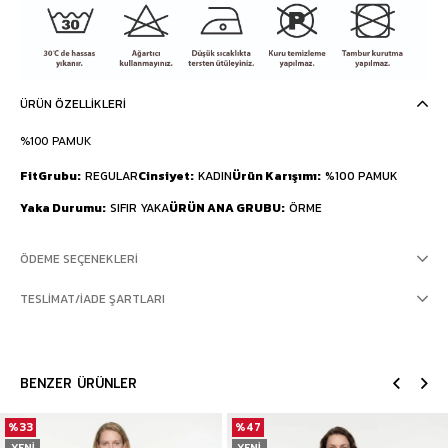
ÜRÜN ÖZELLIKLERI
%100 PAMUK
FitGrubu
REGULAR
Cinsiyet
KADIN
Ürün Karışımı
%100 PAMUK
Yaka Durumu
SIFIR YAKA
ÜRÜN ANA GRUBU
ÖRME
ÖDEME SEÇENEKLERI
TESLIMAT/İADE ŞARTLARI
BENZER ÜRÜNLER
%33
%47
YENI
YENI