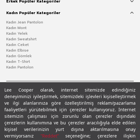
Erkek Popüler Kategoriler
Kadın Popüler Kategoriler
Kadın Jean Pantolon
Kadın Mont
Kadın Yelek
Kadın Sweatshirt
Kadın Ceket
Kadın Elbise
Kadın Gömlek
Kadın T-Shirt
Kadın Pantolon
Lee Cooper olarak, internet sitemizde edindiğiniz
deneyiminizi iyileştirmek, sitemizdeki işlevleri kişiselleştirmek
ve ilgi alanlarınıza göre özelleştirilmiş reklam/pazarlama
faaliyetleri yürütebilmek için çerezler kullanıyoruz. İnternet
sitemizin çalışması için zorunlu olan çerezler dışındaki
çerezlerin kullanımına ve bu çerezler aracılığıyla elde edilen
Gizlilik Politikası
Çerez Politikası
KVKK Aydınlatma Metni
Şartlar ve Koşullar
kişisel verilerinizin yurt dışına aktarılmasına onay
© 2026 Leecooper - Tüm Hakları Saklıdır.
vermiyorsanız
“Reddet”
seçeneğine; çerezlere ilişkin