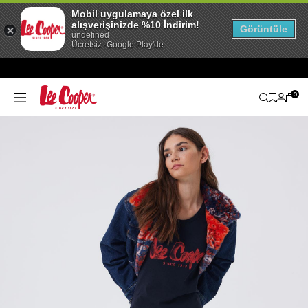
Mobil uygulamaya özel ilk
alışverişinizde %10 İndirim!
Görüntüle
undefined
Ücretsiz -Google Play'de
0