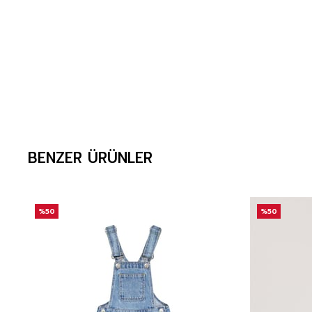
BENZER ÜRÜNLER
%50
%50