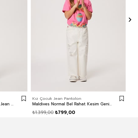
Kız Çocuk Jean Pantolon
Kız
Rompers Kız Çocuk %100 Pamuk Jean Salopet White Jean
Maldives Normal Bel Rahat Kesim Geniş Paça %100 Pamuk Beyaz Kız Çocuk Jean Pantolon
₺1.399,00
₺799,00
₺1.