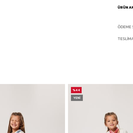
ÜRÜN A
ÖDEME 
TESLIM
%44
YENI