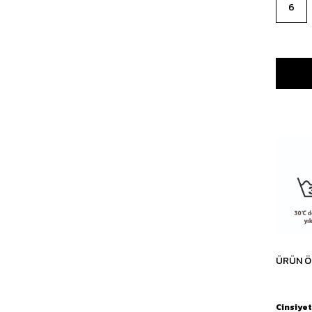
6
ÜRÜN Ö
Cinsiyet