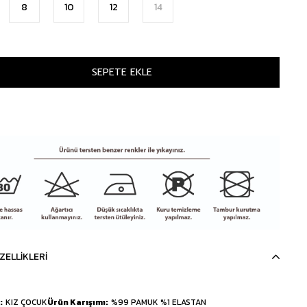
8
10
12
14
ZELLIKLERI
KIZ ÇOCUK
Ürün Karışımı
%99 PAMUK %1 ELASTAN