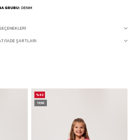
NA GRUBU
DENIM
SEÇENEKLERI
AT/İADE ŞARTLARI
%43
%
YENI