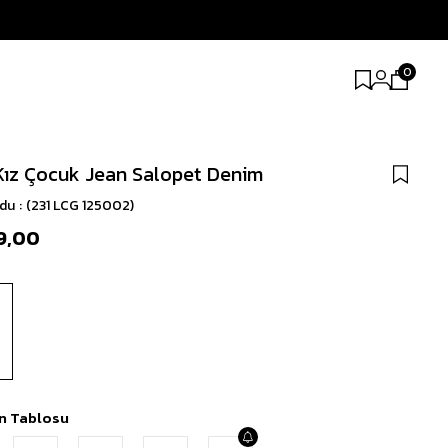
0
Kız Çocuk Jean Salopet Denim
odu
(231 LCG 125002)
9,00
n Tablosu