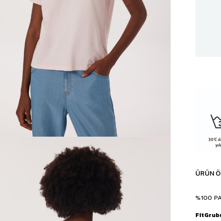
ÜRÜN Ö
%100 P
FitGrub