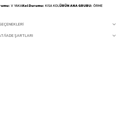
urumu
V YAKA
Kol Durumu
KISA KOL
ÜRÜN ANA GRUBU
ÖRME
SEÇENEKLERI
AT/İADE ŞARTLARI