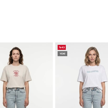
%43
YENI