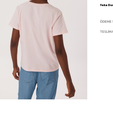
Yaka D
ÖDEME 
TESLIM