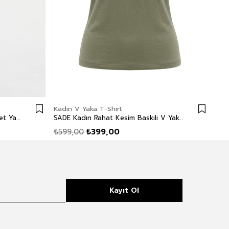
Kadın V Yaka T-Shirt
Kadı
NEW Kadın Oversize Baskılı Bisiklet Yaka T-Shirt Beyaz
SADE Kadın Rahat Kesim Baskılı V Yaka T-Shirt Yeşil
₺599,00
₺399,00
₺6
Kayıt Ol