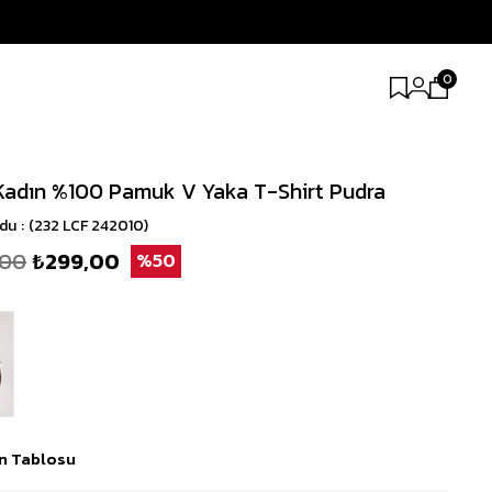
0
Kadın %100 Pamuk V Yaka T-Shirt Pudra
odu
(232 LCF 242010)
,00
₺299,00
50
n Tablosu