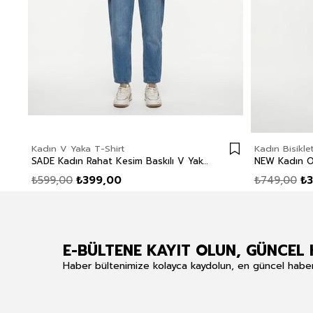
Kadın V Yaka T-Shirt
Kadın Bisikle
SADE Kadın Rahat Kesim Baskılı V Yaka T-Shirt Beyaz
₺599,00
₺399,00
₺749,00
₺
E-BÜLTENE KAYIT OLUN, GÜNCEL 
Haber bültenimize kolayca kaydolun, en güncel haberle