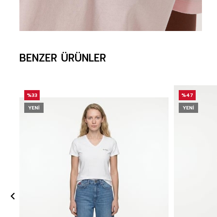
BENZER ÜRÜNLER
%33
%47
YENI
YENI