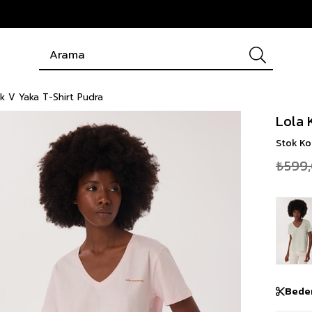
k V Yaka T-Shirt Pudra
Lola 
Stok K
₺599
Bede