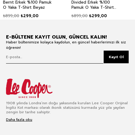
Bernt Erkek %100 Pamuk
Divided Erkek %100
O Yaka T-Shirt Beyaz
Pamuk O Yaka T-Shirt
Lacivert
₺899,00
₺299,00
₺899,00
₺299,00
E-BÜLTENE KAYIT OLUN, GÜNCEL KALIN!
Haber bültenimize kolayca kaydolun, en güncel haberlerimizi ilk siz
öğrenin!
Kayıt Ol
1908 yılında Londra’nın doğu yakasında kurulan Lee Cooper Orijinal
İngiliz Kot markası olarak ikonik statüsünü kurmada yüz yıla yayılan
zengin bir tarihe sahiptir.
Daha fazla oku