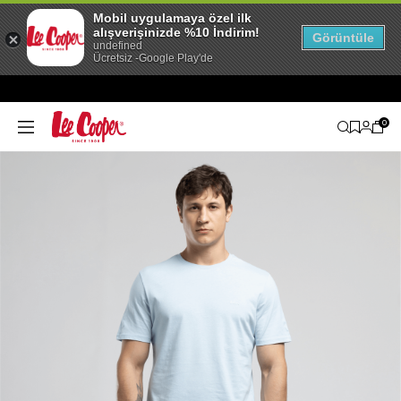
Mobil uygulamaya özel ilk
alışverişinizde %10 İndirim!
Görüntüle
undefined
Ücretsiz -Google Play'de
0