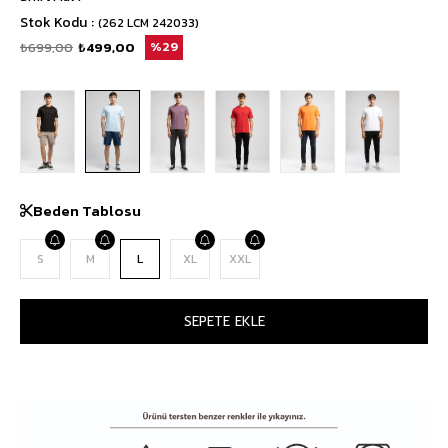
Stok Kodu
(262 LCM 242033)
₺699,00
₺499,00
29
Beden Tablosu
S
M
L
XL
XXL