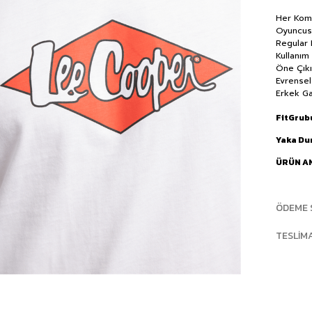
Her Komb
Oyuncusu
Regular 
Kullanım
Öne Çıkı
Evrensel
Erkek Ga
FitGrub
Yaka D
ÜRÜN A
ÖDEME 
TESLIM