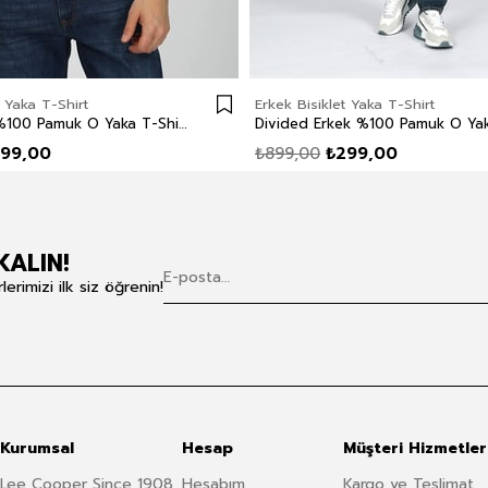
t Yaka T-Shirt
Erkek Bisiklet Yaka T-Shirt
Carlo Erkek %100 Pamuk O Yaka T-Shirt Beyaz
99,00
₺899,00
₺299,00
KALIN!
rimizi ilk siz öğrenin!
Kurumsal
Hesap
Müşteri Hizmetler
Lee Cooper Since 1908
Hesabım
Kargo ve Teslimat