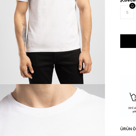
S
ÜRÜN Ö