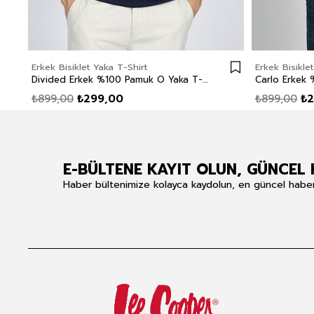
Erkek Bisiklet Yaka T-Shirt
Erkek Bisikle
Divided Erkek %100 Pamuk O Yaka T-Shirt Lacivert
₺899,00
₺299,00
₺899,00
₺2
E-BÜLTENE KAYIT OLUN, GÜNCEL 
Haber bültenimize kolayca kaydolun, en güncel haberle