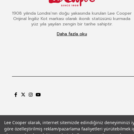
1908 yılında Londra’nın doğu yakasında kurulan Lee Cooper
Orijinal İngiliz Kot markası olarak ikonik statüsünü kurmada
yüz yıla yayılan zengin bir tarihe sahiptir.
Daha fazla oku
Lee Cooper olarak, internet sitemizde edindiğiniz deneyiminizi iyil
göre özelleştirilmiş reklam/pazarlama faaliyetleri yürütebilmek iç
Gizlilik Politikası
Çerez Politikası
KVKK Aydınlatma Metni
Şartlar ve Koşu