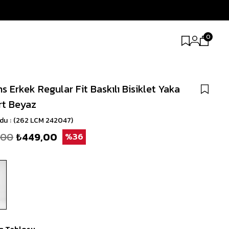
0
s Erkek Regular Fit Baskılı Bisiklet Yaka
rt Beyaz
odu
(262 LCM 242047)
,00
₺449,00
36
n Tablosu