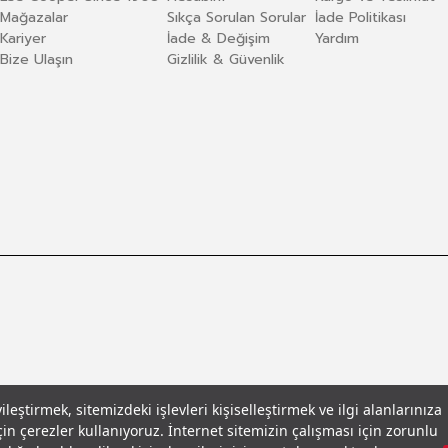
Mağazalar
Sıkça Sorulan Sorular
İade Politikası
Kariyer
İade & Değişim
Yardım
Bize Ulaşın
Gizlilik & Güvenlik
eştirmek, sitemizdeki işlevleri kişiselleştirmek ve ilgi alanlarınıza
in çerezler kullanıyoruz. İnternet sitemizin çalışması için zorunlu
llar
© 2026 Leecooper - Tüm Hakları Saklıdır.