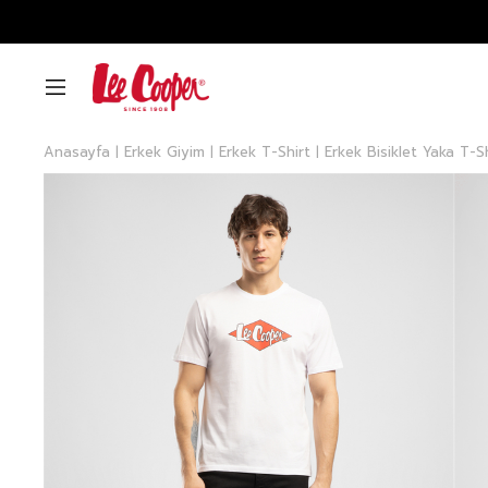
Anasayfa
Erkek Giyim
Erkek T-Shirt
Erkek Bisiklet Yaka T-S