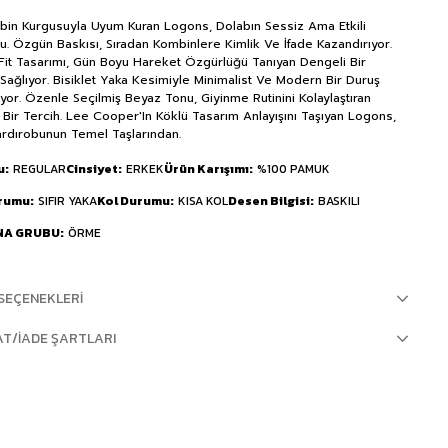
in Kurgusuyla Uyum Kuran Logons, Dolabın Sessiz Ama Etkili
. Özgün Baskısı, Sıradan Kombinlere Kimlik Ve İfade Kazandırıyor.
Fit Tasarımı, Gün Boyu Hareket Özgürlüğü Tanıyan Dengeli Bir
 Sağlıyor. Bisiklet Yaka Kesimiyle Minimalist Ve Modern Bir Duruş
yor. Özenle Seçilmiş Beyaz Tonu, Giyinme Rutinini Kolaylaştıran
 Bir Tercih. Lee Cooper'In Köklü Tasarım Anlayışını Taşıyan Logons,
rdırobunun Temel Taşlarından.
u
REGULAR
Cinsiyet
ERKEK
Ürün Karışımı
%100 PAMUK
urumu
SIFIR YAKA
Kol Durumu
KISA KOL
Desen Bilgisi
BASKILI
NA GRUBU
ÖRME
SEÇENEKLERI
AT/İADE ŞARTLARI