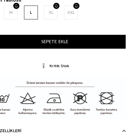
M
L
XL
XXL
Kritik Stok
ZELLIKLERI