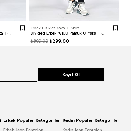
Erkek Bisiklet Yaka T-Shirt
Erke
Divided Erkek %100 Pamuk O Yaka T-Shirt Mürdüm
Divided Erkek %100 Pamuk O Yaka T-Shirt Yeşil
₺899,00
₺299,00
₺6
Kayıt Ol
i
Erkek Popüler Kategoriler
Kadın Popüler Kategoriler
Erkek Jean Pantolon
Kadın Jean Pantolon