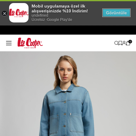
Mobil uygulamaya özel ilk
alışverişinizde %10 İndirim!
Görüntüle
undefined
Ücretsiz -Google Play'de
0