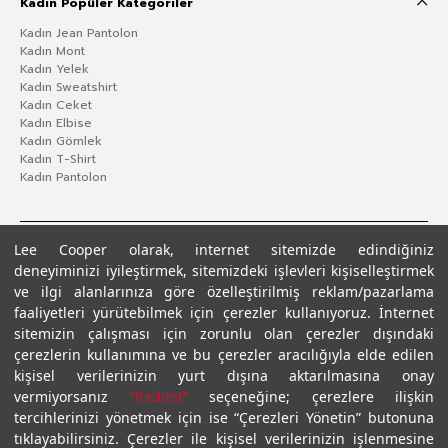
Kadın Popüler Kategoriler
Kadın Jean Pantolon
Kadın Mont
Kadın Yelek
Kadın Sweatshirt
Kadın Ceket
Kadın Elbise
Kadın Gömlek
Kadın T-Shirt
Kadın Pantolon
Lee Cooper olarak, internet sitemizde edindiğiniz
deneyiminizi iyileştirmek, sitemizdeki işlevleri kişiselleştirmek
ve ilgi alanlarınıza göre özelleştirilmiş reklam/pazarlama
faaliyetleri yürütebilmek için çerezler kullanıyoruz. İnternet
sitemizin çalışması için zorunlu olan çerezler dışındaki
çerezlerin kullanımına ve bu çerezler aracılığıyla elde edilen
Gizlilik Politikası
Çerez Politikası
KVKK Aydınlatma Metni
Şartlar ve Koşullar
kişisel verilerinizin yurt dışına aktarılmasına onay
© 2026 Leecooper - Tüm Hakları Saklıdır.
vermiyorsanız
“Reddet”
seçeneğine; çerezlere ilişkin
tercihlerinizi yönetmek için ise “Çerezleri Yönetin” butonuna
tıklayabilirsiniz. Çerezler ile kişisel verilerinizin işlenmesine