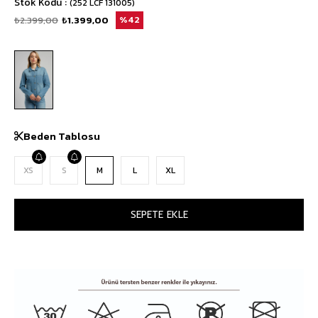
Stok Kodu
(252 LCF 131005)
₺2.399,00
₺1.399,00
42
Beden Tablosu
XS
S
M
L
XL