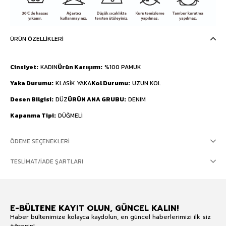
ÜRÜN ÖZELLIKLERI
Cinsiyet
KADIN
Ürün Karışımı
%100 PAMUK
Yaka Durumu
KLASİK YAKA
Kol Durumu
UZUN KOL
Desen Bilgisi
DÜZ
ÜRÜN ANA GRUBU
DENIM
Kapanma Tipi
DÜĞMELİ
ÖDEME SEÇENEKLERI
TESLIMAT/İADE ŞARTLARI
E-BÜLTENE KAYIT OLUN, GÜNCEL KALIN!
Haber bültenimize kolayca kaydolun, en güncel haberlerimizi ilk siz