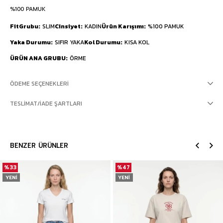
%100 PAMUK
FitGrubu
SLIM
Cinsiyet
KADIN
Ürün Karışımı
%100 PAMUK
Yaka Durumu
SIFIR YAKA
Kol Durumu
KISA KOL
ÜRÜN ANA GRUBU
ÖRME
ÖDEME SEÇENEKLERI
TESLIMAT/İADE ŞARTLARI
BENZER ÜRÜNLER
%33
%47
YENI
YENI