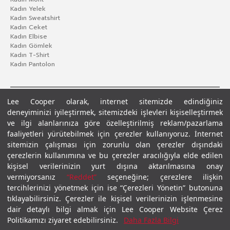
Kadın Yelek
Kadın Sweatshirt
Kadın Ceket
Kadın Elbise
Kadın Gömlek
Kadın T-Shirt
Kadın Pantolon
Lee Cooper olarak, internet sitemizde edindiğiniz
deneyiminizi iyileştirmek, sitemizdeki işlevleri kişiselleştirmek
ve ilgi alanlarınıza göre özelleştirilmiş reklam/pazarlama
faaliyetleri yürütebilmek için çerezler kullanıyoruz. İnternet
sitemizin çalışması için zorunlu olan çerezler dışındaki
çerezlerin kullanımına ve bu çerezler aracılığıyla elde edilen
Gizlilik Politikası
Çerez Politikası
KVKK Aydınlatma Metni
Şartlar ve Koşullar
kişisel verilerinizin yurt dışına aktarılmasına onay
© 2026 Leecooper - Tüm Hakları Saklıdır.
vermiyorsanız
“Reddet”
seçeneğine; çerezlere ilişkin
tercihlerinizi yönetmek için ise “Çerezleri Yönetin” butonuna
tıklayabilirsiniz. Çerezler ile kişisel verilerinizin işlenmesine
dair detaylı bilgi almak için Lee Cooper Website Çerez
Politikamızı ziyaret edebilirsiniz.
Daha Fazla Bilgi