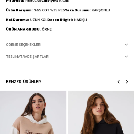
FitGrubu
REGULAR
Cinsiyet
KADIN
Ürün Karışımı
%65 COT %35 PES
Yaka Durumu
KAPŞONLU
Kol Durumu
UZUN KOL
Desen Bilgisi
NAKIŞLI
ÜRÜN ANA GRUBU
ÖRME
ÖDEME SEÇENEKLERI
TESLIMAT/İADE ŞARTLARI
BENZER ÜRÜNLER