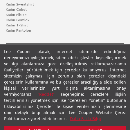
Kadın Sweatshirt
Kadın Ceket
Kadın Elbise
Kadın Gömlek
Kadın T-Shirt
Kadın Pantolon
Lee Cooper olarak, internet sitemizde edindiğiniz
deneyiminizi iyileştirmek, sitemizdeki işlevleri kişiselleştirmek
ve ilgi alanlarınıza göre özelleştirilmiş reklam/pazarlama
faaliyetleri yürütebilmek için çerezler kullanıyoruz. İnternet
sitemizin çalışması için zorunlu olan çerezler dışındaki
çerezlerin kullanımına ve bu çerezler aracılığıyla elde edilen
Gizlilik Politikası
Çerez Politikası
KVKK Aydınlatma Metni
Şartlar ve Koşullar
kişisel verilerinizin yurt dışına aktarılmasına onay
© 2026 Leecooper - Tüm Hakları Saklıdır.
vermiyorsanız
“Reddet”
seçeneğine; çerezlere ilişkin
tercihlerinizi yönetmek için ise “Çerezleri Yönetin” butonuna
tıklayabilirsiniz. Çerezler ile kişisel verilerinizin işlenmesine
dair detaylı bilgi almak için Lee Cooper Website Çerez
Politikamızı ziyaret edebilirsiniz.
Daha Fazla Bilgi