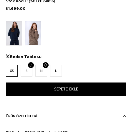
Stok Kodu
(241 LCF 241016)
₺1.699,00
Beden Tablosu
XS
S
M
L
ÜRÜN ÖZELLIKLERI