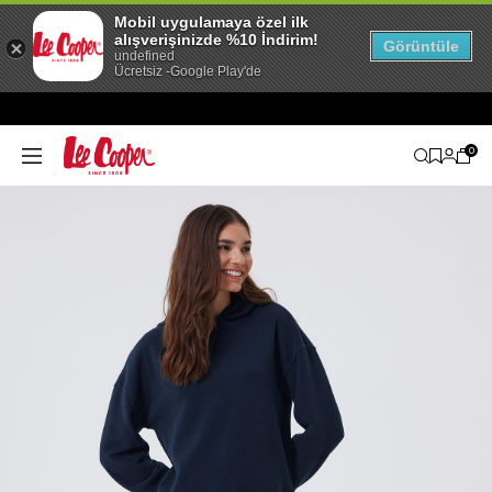
Mobil uygulamaya özel ilk
alışverişinizde %10 İndirim!
Görüntüle
undefined
Ücretsiz -Google Play'de
0