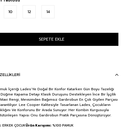
10
12
14
ZELLIKLERI
uk İçeriği Lades'Ye Doğal Bir Konfor Katarken Gün Boyu Tazeliği
. Düğme Kapama Detayı Klasik Duruşunu Destekleyen İnce Bir İşçilik
 Mavi Rengi, Mevsimden Bağımsız Gardırobun En Çok Giyilen Parçası
arantiliyor. Lee Cooper Kalitesiyle Tasarlanan Lades, Çocukların
ıklığını Ve Konforunu Bir Arada Sunuyor. Her Kombin Kurgusuyla
Bütünleşen Yapısı Onu Gardırobun Pratik Parçasına Dönüştürüyor.
ERKEK ÇOCUK
Ürün Karışımı
%100 PAMUK