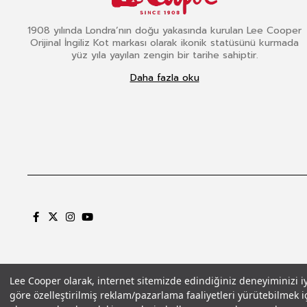
1908 yılında Londra’nın doğu yakasında kurulan Lee Cooper
Orijinal İngiliz Kot markası olarak ikonik statüsünü kurmada
yüz yıla yayılan zengin bir tarihe sahiptir.
Daha fazla oku
Lee Cooper olarak, internet sitemizde edindiğiniz deneyiminizi iyil
göre özelleştirilmiş reklam/pazarlama faaliyetleri yürütebilmek iç
Gizlilik Politikası
Çerez Politikası
KVKK Aydınlatma Metni
Şartlar ve Koşu