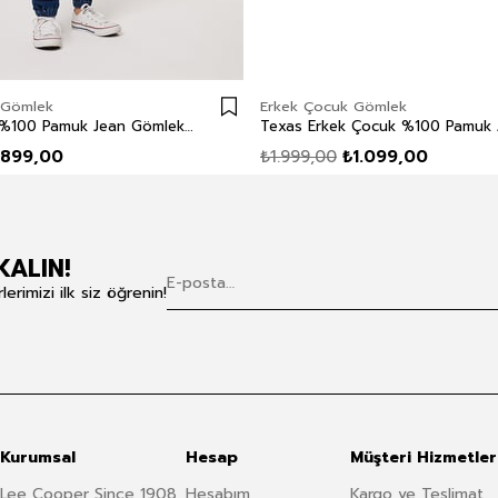
 Gömlek
Erkek Çocuk Gömlek
Texas Erkek %100 Pamuk Jean Gömlek Denim
899,00
₺1.999,00
₺1.099,00
KALIN!
rimizi ilk siz öğrenin!
Kurumsal
Hesap
Müşteri Hizmetler
Lee Cooper Since 1908
Hesabım
Kargo ve Teslimat