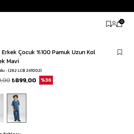
0
 Erkek Çocuk %100 Pamuk Uzun Kol
ek Mavi
odu
(262 LCB 241002)
9,00
₺899,00
36
n Tablosu