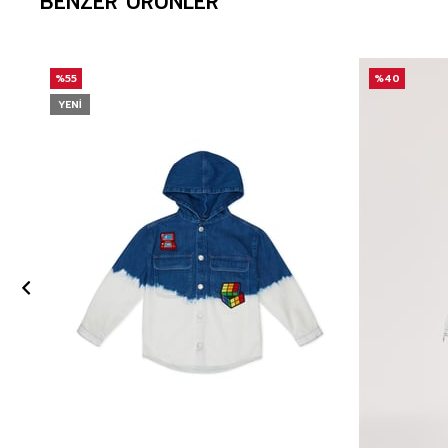
BENZER ÜRÜNLER
%55
%40
YENI