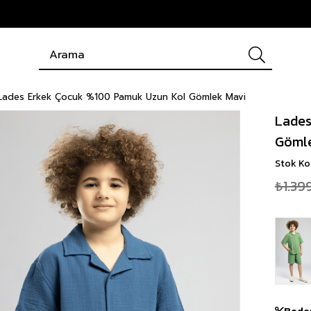
Lades Erkek Çocuk %100 Pamuk Uzun Kol Gömlek Mavi
Lades
Göml
Stok K
₺1.39
Bede