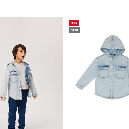
%45
YENI