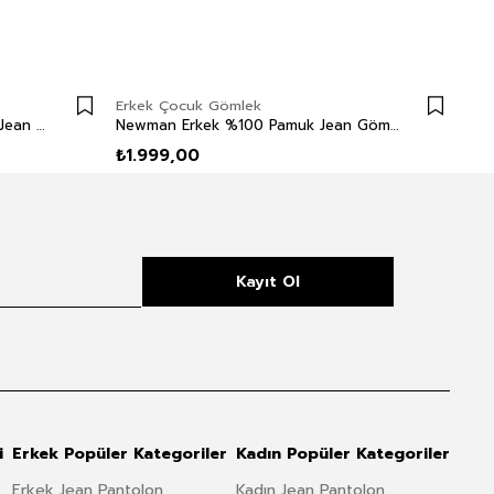
Erkek Çocuk Gömlek
Erk
Texas Erkek Çocuk %100 Pamuk Jean Gömlek Denim
Newman Erkek %100 Pamuk Jean Gömlek Antra Black
₺1.999,00
₺1.
Kayıt Ol
i
Erkek Popüler Kategoriler
Kadın Popüler Kategoriler
Erkek Jean Pantolon
Kadın Jean Pantolon