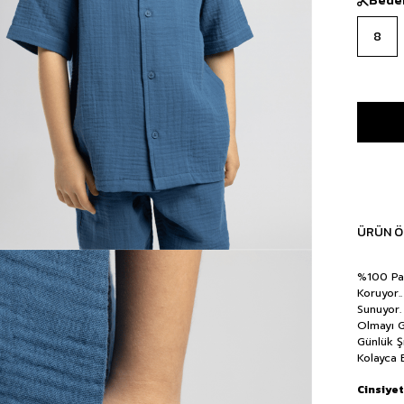
8
ÜRÜN Ö
%100 Pam
Koruyor.
Sunuyor.
Olmayı G
Günlük Ş
Kolayca 
Cinsiyet