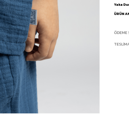
Yaka D
ÜRÜN A
ÖDEME 
TESLIM