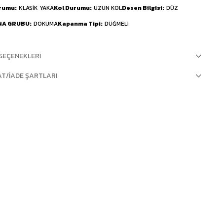
urumu
KLASİK YAKA
Kol Durumu
UZUN KOL
Desen Bilgisi
DÜZ
NA GRUBU
DOKUMA
Kapanma Tipi
DÜĞMELİ
SEÇENEKLERI
AT/İADE ŞARTLARI