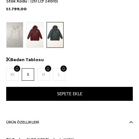
Stok Kodu
(251 LCF 241010)
₺1.799,00
Beden Tablosu
XS
S
M
L
ÜRÜN ÖZELLIKLERI