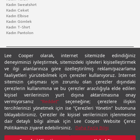
Kadın Sweatshirt
Kadın Ceket
Kadın Elbise
Kadın Gömlek
Kadın T-Shirt
Kadın Pantolon
Lee Cooper olarak, internet sitemizde edindiğiniz
deneyiminizi iyileştirmek, sitemizdeki işlevleri kişiselleştirmek
ve ilgi alanlarınıza göre özelleştirilmiş reklam/pazarlama
faaliyetleri yürütebilmek için çerezler kullanıyoruz. İnternet
sitemizin çalışması için zorunlu olan çerezler dışındaki
çerezlerin kullanımına ve bu çerezler aracılığıyla elde edilen
Gizlilik Politikası
Çerez Politikası
KVKK Aydınlatma Metni
Şartlar ve Koşullar
kişisel verilerinizin yurt dışına aktarılmasına onay
© 2026 Leecooper - Tüm Hakları Saklıdır.
vermiyorsanız
“Reddet”
seçeneğine; çerezlere ilişkin
tercihlerinizi yönetmek için ise “Çerezleri Yönetin” butonuna
tıklayabilirsiniz. Çerezler ile kişisel verilerinizin işlenmesine
dair detaylı bilgi almak için Lee Cooper Website Çerez
Politikamızı ziyaret edebilirsiniz.
Daha Fazla Bilgi