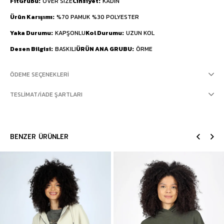
FitGrubu
OVER SIZE
Cinsiyet
KADIN
Ürün Karışımı
%70 PAMUK %30 POLYESTER
Yaka Durumu
KAPŞONLU
Kol Durumu
UZUN KOL
Desen Bilgisi
BASKILI
ÜRÜN ANA GRUBU
ÖRME
ÖDEME SEÇENEKLERI
TESLIMAT/İADE ŞARTLARI
BENZER ÜRÜNLER