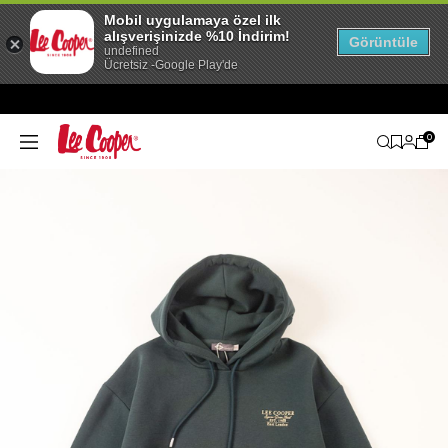
Mobil uygulamaya özel ilk
alışverişinizde %10 İndirim!
Görüntüle
undefined
Ücretsiz -Google Play'de
0