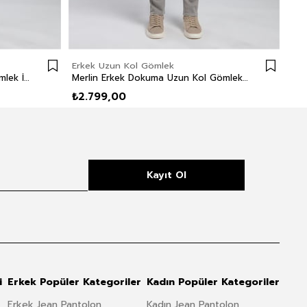
Erkek Uzun Kol Gömlek
Erk
Tiles Erkek Dokuma Uzun Kol Gömlek İndigo
Merlin Erkek Dokuma Uzun Kol Gömlek Kahve-Oranj Ekoseli
₺2.799,00
₺2.
Kayıt Ol
i
Erkek Popüler Kategoriler
Kadın Popüler Kategoriler
Erkek Jean Pantolon
Kadın Jean Pantolon