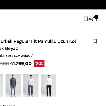
0
 Erkek Regular Fit Pamuklu Uzun Kol
ek Beyaz
odu
(262 LCM 241002)
9,00
₺1.799,00
25
n Tablosu