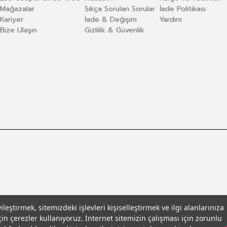
Mağazalar
Sıkça Sorulan Sorular
İade Politikası
Kariyer
İade & Değişim
Yardım
Bize Ulaşın
Gizlilik & Güvenlik
eştirmek, sitemizdeki işlevleri kişiselleştirmek ve ilgi alanlarınıza
in çerezler kullanıyoruz. İnternet sitemizin çalışması için zorunlu
llar
© 2026 Leecooper - Tüm Hakları Saklıdır.