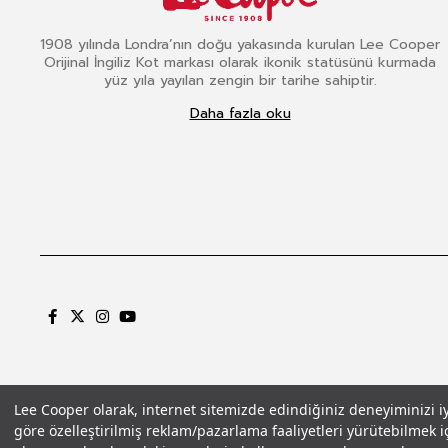
1908 yılında Londra’nın doğu yakasında kurulan Lee Cooper
Orijinal İngiliz Kot markası olarak ikonik statüsünü kurmada
yüz yıla yayılan zengin bir tarihe sahiptir.
Daha fazla oku
Lee Cooper olarak, internet sitemizde edindiğiniz deneyiminizi iyil
göre özelleştirilmiş reklam/pazarlama faaliyetleri yürütebilmek iç
Gizlilik Politikası
Çerez Politikası
KVKK Aydınlatma Metni
Şartlar ve Koşu