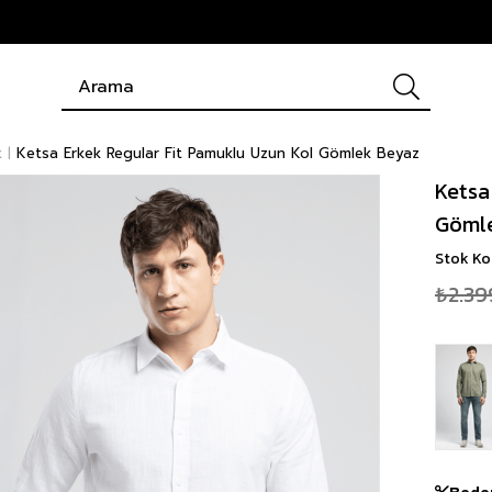
k
Ketsa Erkek Regular Fit Pamuklu Uzun Kol Gömlek Beyaz
Ketsa
Göml
Stok K
₺2.39
Bede