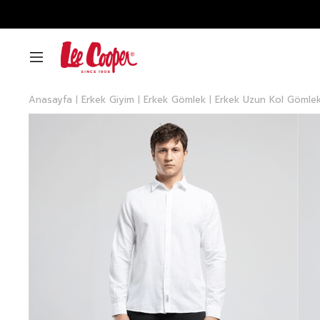
Anasayfa
Erkek Giyim
Erkek Gömlek
Erkek Uzun Kol Gömle