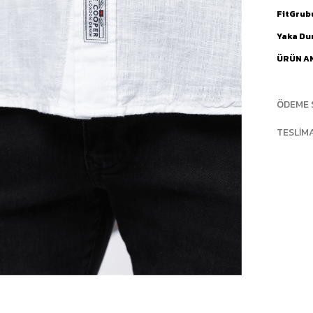
FitGrub
Yaka D
ÜRÜN A
ÖDEME 
TESLIM