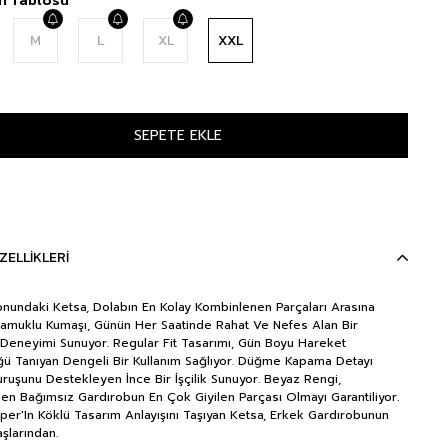
M
L
XL
XXL
ZELLIKLERI
nundaki Ketsa, Dolabın En Kolay Kombinlenen Parçaları Arasına
 Pamuklu Kumaşı, Günün Her Saatinde Rahat Ve Nefes Alan Bir
 Deneyimi Sunuyor. Regular Fit Tasarımı, Gün Boyu Hareket
ü Tanıyan Dengeli Bir Kullanım Sağlıyor. Düğme Kapama Detayı
uruşunu Destekleyen İnce Bir İşçilik Sunuyor. Beyaz Rengi,
n Bağımsız Gardırobun En Çok Giyilen Parçası Olmayı Garantiliyor.
er'In Köklü Tasarım Anlayışını Taşıyan Ketsa, Erkek Gardırobunun
şlarından.