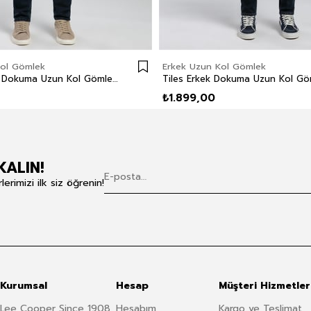
Kol Gömlek
Erkek Uzun Kol Gömlek
Bobye Erkek Dokuma Uzun Kol Gömlek Haki-Siyah Ekose
₺1.899,00
KALIN!
rimizi ilk siz öğrenin!
Kurumsal
Hesap
Müşteri Hizmetler
Lee Cooper Since 1908
Hesabım
Kargo ve Teslimat