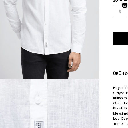
S
ÜRÜN Ö
Beyaz To
Giriyor.
Kullanım
Özgürlüğ
Klasik D
Mevsimde
Lee Coop
Temel Ta