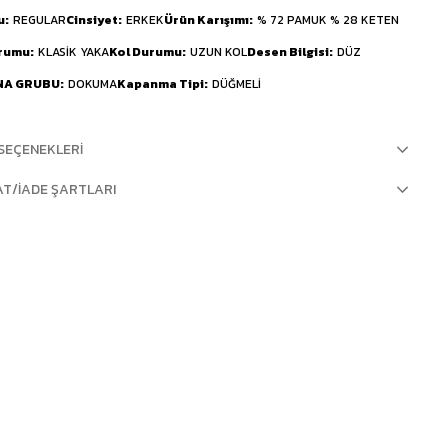
u
REGULAR
Cinsiyet
ERKEK
Ürün Karışımı
% 72 PAMUK % 28 KETEN
urumu
KLASİK YAKA
Kol Durumu
UZUN KOL
Desen Bilgisi
DÜZ
NA GRUBU
DOKUMA
Kapanma Tipi
DÜĞMELİ
SEÇENEKLERI
AT/İADE ŞARTLARI