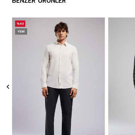
BENZER ÜRÜNLER
%43
YENI