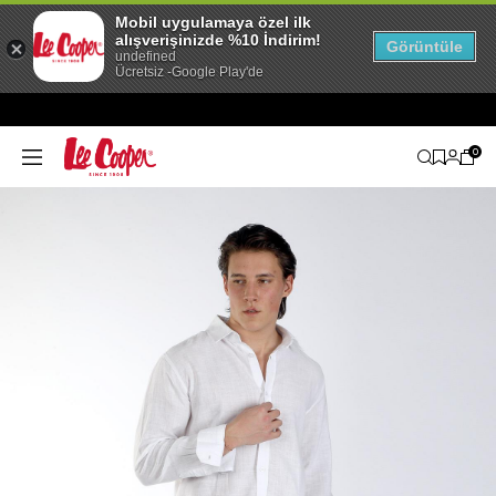
Mobil uygulamaya özel ilk
alışverişinizde %10 İndirim!
Görüntüle
undefined
Ücretsiz -Google Play'de
0