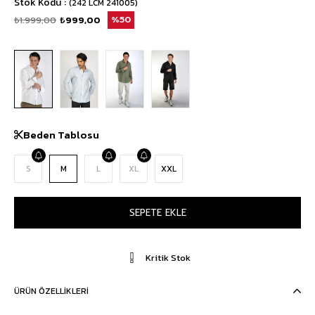
Stok Kodu
(242 LCM 241005)
₺1.999,00
₺999,00
50
Beden Tablosu
S
M
L
XL
XXL
Kritik Stok
ÜRÜN ÖZELLIKLERI