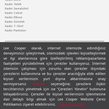
Kadın Yelek
Kadın Sweatshirt
Kadın Ceket
Kadın Elbise
Kadın Gömlek
Kadın T-Shirt
Kadın Pantolon
Lee Cooper olarak, internet sitemizde edindiğiniz
deneyiminizi iyileştirmek, sitemizdeki işlevleri kişiselleştirmek
ve ilgi alanlarınıza göre özelleştirilmiş reklam/pazarlama
faaliyetleri yürütebilmek için çerezler kullanıyoruz. İnternet
sitemizin çalışması için zorunlu olan çerezler dışındaki
çerezlerin kullanımına ve bu çerezler aracılığıyla elde edilen
Gizlilik Politikası
Çerez Politikası
KVKK Aydınlatma Metni
Şartlar ve Koşullar
kişisel verilerinizin yurt dışına aktarılmasına onay
© 2026 Leecooper - Tüm Hakları Saklıdır.
vermiyorsanız
“Reddet”
seçeneğine; çerezlere ilişkin
tercihlerinizi yönetmek için ise “Çerezleri Yönetin” butonuna
tıklayabilirsiniz. Çerezler ile kişisel verilerinizin işlenmesine
dair detaylı bilgi almak için Lee Cooper Website Çerez
Politikamızı ziyaret edebilirsiniz.
Daha Fazla Bilgi