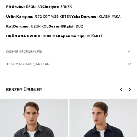
FitGrubu
REGULAR
Cinsiyet
ERKEK
Ürün Karışımı
%72 COT %28 KETEN
Yaka Durumu
KLASİK YAKA
Kol Durumu
UZUN KOL
Desen Bilgisi
DÜZ
ÜRÜN ANA GRUBU
DOKUMA
Kapanma Tipi
DÜĞMELİ
ÖDEME SEÇENEKLERI
TESLIMAT/İADE ŞARTLARI
BENZER ÜRÜNLER